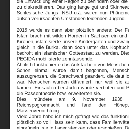
die Entwicklung einer Region zu behindern oder di
zu diskreditieren. Das ging lange gut und Skinhe
Schlesische Jungs, NSU u.ä. waren nun Phänome
außen verursachten Umständen leidenden Jugend.
2015 wurde es dann aber plötzlich anders: Der F
Islam brach mit wilden Horden in Sachsen ein und 
Kirchen, islamisierte unsere Kindergärten und zwan
gleich in die Burka, dann doch unter das Kopftu
bedroht ein islamischer Gottesstaat zu werden. Die
PEGIDA mobilisierte zehntausende.
Ähnlich funktionierte das Aufstacheln von Menschen
Schon einmal wurde damit begonnen, Mensc
auszugrenzen, die Sprachwahl geändert, die deutli
war. Menschen wurden diffamiert, nur weil sie 
kamen. Einkaufen bei Juden wurde verboten und P
die Rassentheorie bzw. erweiterten sie.
Dies mündete am 9. November 1938 i
Reichspogromnacht und fand den Höhep
Massenvernichtung.
Viele Jahre habe ich mich gefragt wie das funktioni
plötzlich so voll Hass sein kann, dass Familienvä
einprügeln, sie in Lager stecken oder erschießen. D