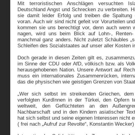
Mit terroristischen Anschlägen versuchten I
Deutschland Angst und Schrecken zu verbreiten. H
sie damit leider Erfolg und treiben die Spaltung 
voran. Auch wir sind nicht gefeit vor Vorurteilen un
kommen sie uns berechtigt vor, denn auch wenn w
nagen, wird uns beim Blick auf Lohn-, Renten-
manchmal ganz anders. Nicht zuletzt Schäubles „sc
Schleifen des Sozialstaates auf unser aller Kosten 
Doch gerade in diesen Zeiten gilt es, zusammenzur
im Sinne der CDU oder AfD, völkisch bzw. als Volk
herausgehobenen Nation. Unsere Antwort auf Rech
muss ein internationales Zusammenrücken, internat
das die physischen wie geistigen Grenzen von Staate
„Wer sich selbst im streikenden Griechen, de
verfolgten KurdInnen in der Türkei, den Opfern te
weltweit, den Geflüchteten an den Außengr
Nachbarschaft und in den Kindern asiatischer Texti
hat sich selbst und seine eigenen Interessen nicht e
( frei nach „Aufruf zur Revolte“, Konstantin Wecker)