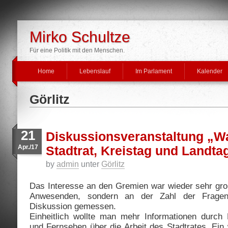
Mirko Schultze
Für eine Politik mit den Menschen.
Home
Lebenslauf
Im Parlament
Kalender
Görlitz
21
Diskussionsveranstaltung „Wa
Apr./17
Stadtrat, Kreistag und Landta
by
admin
unter
Görlitz
Das Interesse an den Gremien war wieder sehr groß
Anwesenden, sondern an der Zahl der Frag
Diskussion gemessen.
Einheitlich wollte man mehr Informationen durch
und Fernsehen über die Arbeit des Stadtrates. Ein