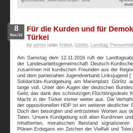
Bombardier
,
Stellenstreichungen
,
Streik
Komm
deakt
8
Für die Kurden und für Demokr
Nov./16
Türkei
by
admin
unter
Artikel
,
Görlitz
,
Landtag
,
Pressemitt
Am Samstag dem 12.11.2016 ruft der Landtagsab
der Landesarbeitsgemeinschaft Deutsch-Kurdisch
zusammen mit kurdischen Freunden aus der Region
und dem parteinahen Jugendverband Linksjugend [ˈs
Solidaritäts-Kundgebung am Marienplatz Görlitz 
lange voll. Unter den Augen der deutschen Bundes
Geld, das dank des schmutzigen Flüchtlingsdeals fl
Macht in der Türkei immer weiter aus. Die Verhaft
der oppositionellen HDP ist ein weiterer deutlicher S
Doch den besorgten und entrüsteten Worten aus d
Taten. Unsere Kundgebung soll allen Kurdinnen un
Inhaftierten, moralischen Beistand signalisiere
Plänen Erdogans ein Zeichen der Vielfalt und Tole