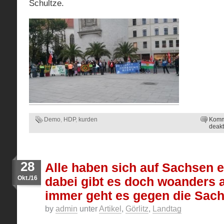
Schultze.
Demo
,
HDP
,
kurden
Komm
deakt
28
Alle haben sich auf Sachsen 
Okt./16
dabei gibt es doch woanders 
immer geht es gegen die Sach
by
admin
unter
Artikel
,
Görlitz
,
Landtag