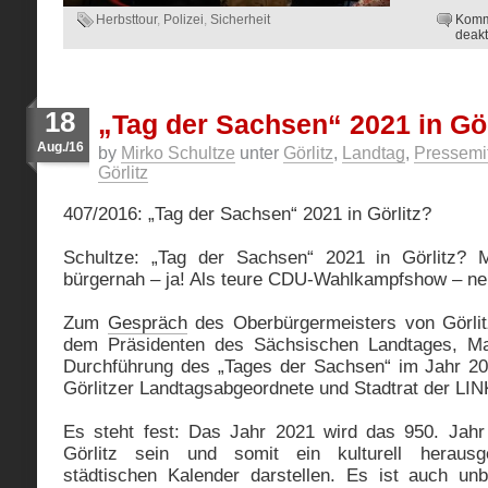
Herbsttour
,
Polizei
,
Sicherheit
Komm
deakt
18
„Tag der Sachsen“ 2021 in Gör
Aug./16
by
Mirko Schultze
unter
Görlitz
,
Landtag
,
Pressemi
Görlitz
407/2016: „Tag der Sachsen“ 2021 in Görlitz?
Schultze: „Tag der Sachsen“ 2021 in Görlitz? 
bürgernah – ja! Als teure CDU-Wahlkampfshow – ne
Zum
Gespräch
des Oberbürgermeisters von Görlit
dem Präsidenten des Sächsischen Landtages, Mat
Durchführung des „Tages der Sachsen“ im Jahr 2021
Görlitzer Landtagsabgeordnete und Stadtrat der LI
Es steht fest: Das Jahr 2021 wird das 950. Jahr
Görlitz sein und somit ein kulturell heraus
städtischen Kalender darstellen. Es ist auch un