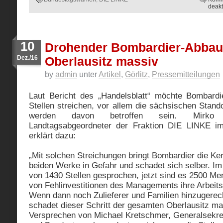
deakt
10
Drohender Bombardier-Abbau
Dez./16
Oberlausitz massiv
by
admin
unter
Artikel
,
Görlitz
,
Pressemitteilungen
Laut Bericht des „Handelsblatt“ möchte Bombardi
Stellen streichen, vor allem die sächsischen Stand
werden davon betroffen sein. Mirko S
Landtagsabgeordneter der Fraktion DIE LINKE i
erklärt dazu:
„Mit solchen Streichungen bringt Bombardier die K
beiden Werke in Gefahr und schadet sich selber. Im
von 1430 Stellen gesprochen, jetzt sind es 2500 Me
von Fehlinvestitionen des Managements ihre Arbeitsp
Wenn dann noch Zulieferer und Familien hinzugerec
schadet dieser Schritt der gesamten Oberlausitz m
Versprechen von Michael Kretschmer, Generalsekr