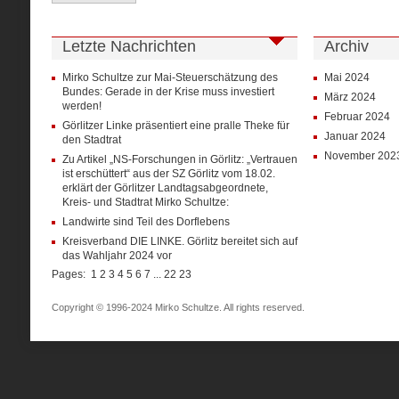
Letzte Nachrichten
Archiv
Mirko Schultze zur Mai-Steuerschätzung des
Mai 2024
Bundes: Gerade in der Krise muss investiert
März 2024
werden!
Februar 2024
Görlitzer Linke präsentiert eine pralle Theke für
Januar 2024
den Stadtrat
November 202
Zu Artikel „NS-Forschungen in Görlitz: „Vertrauen
ist erschüttert“ aus der SZ Görlitz vom 18.02.
erklärt der Görlitzer Landtagsabgeordnete,
Kreis- und Stadtrat Mirko Schultze:
Landwirte sind Teil des Dorflebens
Kreisverband DIE LINKE. Görlitz bereitet sich auf
das Wahljahr 2024 vor
Pages:
1
2
3
4
5
6
7
...
22
23
Copyright © 1996-2024 Mirko Schultze. All rights reserved.