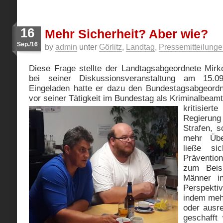
16
Mehr Sicherheit? Aber wie?
Sep./16
by
admin
unter
Görlitz
,
Landtag
,
Pressemitteilung
Diese Frage stellte der Landtagsabgeordnete Mir
bei seiner Diskussionsveranstaltung am 15.
Eingeladen hatte er dazu den Bundestagsabgeordn
vor seiner Tätigkeit im Bundestag als Kriminalbeamt
kritisiert
Regierun
Strafen, 
mehr Über
ließe s
Prävention
zum Beis
Männer in
Perspekt
indem mehr
oder ausre
geschafft