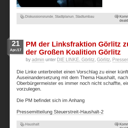
Diskussionsrunde
,
Stadtplanun
,
Stadtumbau
Komm
deakt
21
PM der Linksfraktion Görlitz z
Apr./17
der Großen Koalition Görlitz
by
admin
unter
DIE LINKE. Görlitz
,
Görlitz
,
Pressem
Die Linke unterbreitet einen Vorschlag zu einer künf
Auseinandersetzung mit dem Thema Haushalt, nac
Oberbürgermeister es immer noch nicht schaffte, e
vorzulegen.
Die PM befindet sich im Anhang
Pressemitteilung Steuerstreit-Haushalt-2
Haushalt
Komm