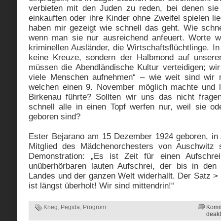
verbieten mit den Juden zu reden, bei denen si
einkauften oder ihre Kinder ohne Zweifel spielen li
haben mir gezeigt wie schnell das geht. Wie schne
wenn man sie nur ausreichend anfeuert. Worte wie
kriminellen Ausländer, die Wirtschaftsflüchtlinge. 
keine Kreuze, sondern der Halbmond auf unsere
müssen die Abendländische Kultur verteidigen; wir
viele Menschen aufnehmen“ – wie weit sind wir
welchen einen 9. November möglich machte und le
Birkenau führte? Sollten wir uns das nicht frage
schnell alle in einen Topf werfen nur, weil sie ode
geboren sind?
Ester Bejarano am 15 Dezember 1924 geboren, in A
Mitglied des Mädchenorchesters von Auschwitz 
Demonstration: „Es ist Zeit für einen Aufschre
unüberhörbaren lauten Aufschrei, der bis in den
Landes und der ganzen Welt widerhallt. Der Satz >
ist längst überholt! Wir sind mittendrin!“
Krieg
,
Pegida
,
Progrom
Komm
deakt