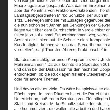
von Bürgermeister Wieler oder dem Oberbürgermeist
Finanzlage sei angespannt. Was das im Einzelnen be
aber der Kenntnis von Fraktionsvorsitzenden Thors
Landtagsabgeordneten Mirko Schultze, der auch im 
sitzt. Deswegen sind sie mit Zusagen gegenüber der 
die nun schon seit Jahren auf Senkungen der Gewer
liegen weit über dem Durchschnitt in vergleichbar 
fallen jetzt auf einmal Steuereinnahmen weg, werde
Ansicht der Linken auf die Schnelle nicht kompensie
Kurzfristigkeit können wir uns das Steuerthema im a
vorstellen“, sagt Thorsten Ahrens, Fraktionschef im 
Stattdessen schlägt er einen Kompromiss vor: „Bish
Mehreinnahmen.“ Daraus könnte die Stadt doch 201
und dann bei der Diskussion für den nächsten Dopp
entscheiden, ob die Rücklagen für eine Steuersenk
oder für andere Themen.
Und davon gibt es viele. Da wäre beispielsweise die
Flüchtlingen. In ihren Räumen bietet die Partei fast 
Unterricht an, außerdem Beratung von Flüchtlingen f
Stadt- und Kreisrat Mirko Schultze dabei feststellt: 
alle hochmotiviert, die wollen alle arbeiten und habe