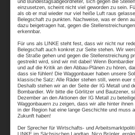
und Bundestagsabgeordneter, sich gegen die Stelle
einzusetzen, scheint nicht viel geworden zu sein. Fü
als ob er mal wieder nur viel heiße Luft raus gelass
Belegschaft zu punkten. Nachweise, was er denn a
dazu beigetragen hat, gegen die Stellenstreichungen
erkennbar.
Für uns als LINKE steht fest, dass wir nicht nur red
Belegschaft auch konkret zur Seite stehen. Wir werd
die Straße gehen und gegen die Stellenstreichung p
gestreikt wird, sind wir mit dabei! Wenn Bombardier 
und auf die Kritik an den Abbau-Plänen zu hören, dan
dass sie fühlen! Die Waggonbauer haben unsere Solid
klassische Satz: Alle Räder stehen still, wenn euer 
Deshalb stehen wir an der Seite der IG Metall und d
Bombardier. Wir bitte die Görlitzer und Bautzener, s
Dezember an den Aktionen der IG Metall zu beteilig
Waggonbauern zu zeigen, dass wir alle hinter ihne
in der Region hat eine lange Geschichte und muss a
Zukunft haben!
Der Sprecher für Wirtschafts- und Arbeitsmarktpolit
LINKE im Sächsischen Landtag, Nico Brünler, ergän