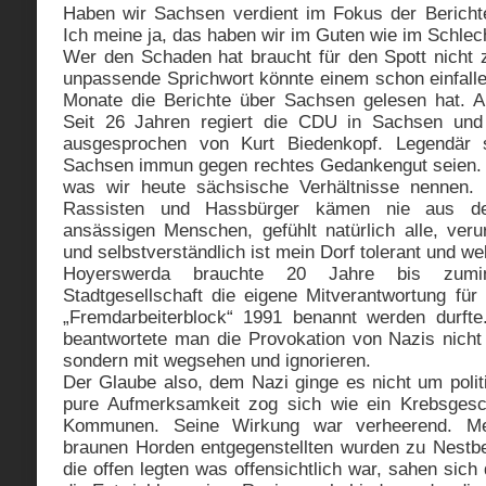
Haben wir Sachsen verdient im Fokus der Bericht
Ich meine ja, das haben wir im Guten wie im Schlec
Wer den Schaden hat braucht für den Spott nicht z
unpassende Sprichwort könnte einem schon einfalle
Monate die Berichte über Sachsen gelesen hat. A
Seit 26 Jahren regiert die CDU in Sachsen und 
ausgesprochen von Kurt Biedenkopf. Legendär 
Sachsen immun gegen rechtes Gedankengut seien. 
was wir heute sächsische Verhältnisse nennen.
Rassisten und Hassbürger kämen nie aus de
ansässigen Menschen, gefühlt natürlich alle, ver
und selbstverständlich ist mein Dorf tolerant und wel
Hoyerswerda brauchte 20 Jahre bis zumi
Stadtgesellschaft die eigene Mitverantwortung für
„Fremdarbeiterblock“ 1991 benannt werden durfte
beantwortete man die Provokation von Nazis nicht
sondern mit wegsehen und ignorieren.
Der Glaube also, dem Nazi ginge es nicht um polit
pure Aufmerksamkeit zog sich wie ein Krebsges
Kommunen. Seine Wirkung war verheerend. Me
braunen Horden entgegenstellten wurden zu Nestb
die offen legten was offensichtlich war, sahen sic