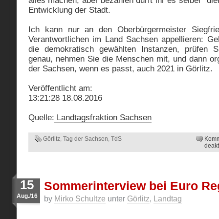
alles machen, aber bezahlen dürft ihr es selber“ die
Entwicklung der Stadt.
Ich kann nur an den Oberbürgermeister Siegfri
Verantwortlichen im Land Sachsen appellieren: G
die demokratisch gewählten Instanzen, prüfen S
genau, nehmen Sie die Menschen mit, und dann org
der Sachsen, wenn es passt, auch 2021 in Görlitz.
Veröffentlicht am:
13:21:28 18.08.2016
Quelle:
Landtagsfraktion Sachsen
Görlitz
,
Tag der Sachsen
,
TdS
Komm
deakt
15
Sommerinterview bei Euro Re
Aug./16
by
Mirko Schultze
unter
Görlitz
,
Landtag