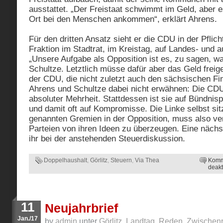
ausstattet. „Der Freistaat schwimmt im Geld, aber 
Ort bei den Menschen ankommen“, erklärt Ahrens.
Für den dritten Ansatz sieht er die CDU in der Pflicht
Fraktion im Stadtrat, im Kreistag, auf Landes- und 
„Unsere Aufgabe als Opposition ist es, zu sagen, w
Schultze. Letztlich müsse dafür aber das Geld frei
der CDU, die nicht zuletzt auch den sächsischen Fin
Ahrens und Schultze dabei nicht erwähnen: Die CDU
absoluter Mehrheit. Stattdessen ist sie auf Bündnis
und damit oft auf Kompromisse. Die Linke selbst sitzt
genannten Gremien in der Opposition, muss also ve
Parteien von ihren Ideen zu überzeugen. Eine nächs
ihr bei der anstehenden Steuerdiskussion.
Doppelhaushalt
,
Görlitz
,
Steuern
,
Via Thea
Komm
deakt
11
Neujahrbrief
Jan./17
by
admin
unter
Görlitz
,
Landtag
,
Reden
,
Zwischenr