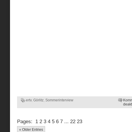
ertv
,
Görlitz
,
Sommerinterview
Komm
deakt
Pages:
1
2
3
4
5
6
7
...
22
23
« Older Entries