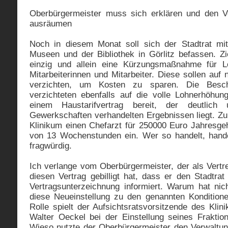
Oberbürgermeister muss sich erklären und den V
ausräumen
Noch in diesem Monat soll sich der Stadtrat mit
Museen und der Bibliothek in Görlitz befassen. Z
einzig und allein eine Kürzungsmaßnahme für L
Mitarbeiterinnen und Mitarbeiter. Diese sollen au
verzichten, um Kosten zu sparen. Die Beschä
verzichteten ebenfalls auf die volle Lohnerhöhun
einem Haustarifvertrag bereit, der deutlich
Gewerkschaften verhandelten Ergebnissen liegt. Zur 
Klinikum einen Chefarzt für 250000 Euro Jahresgeha
von 13 Wochenstunden ein. Wer so handelt, hande
fragwürdig.
Ich verlange vom Oberbürgermeister, der als Vertr
diesen Vertrag gebilligt hat, dass er den Stadtra
Vertragsunterzeichnung informiert. Warum hat nich
diese Neueinstellung zu den genannten Kondition
Rolle spielt der Aufsichtsratsvorsitzende des Kli
Walter Oeckel bei der Einstellung seines Fraktio
Wieso nutzte der Oberbürgermeister den Verwaltu