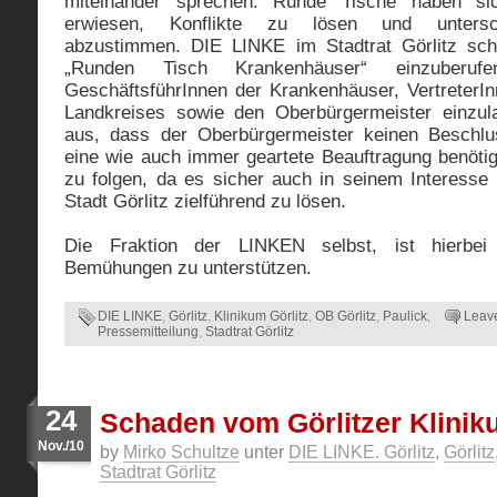
miteinander sprechen. Runde Tische haben sic
erwiesen, Konflikte zu lösen und untersch
abzustimmen. DIE LINKE im Stadtrat Görlitz schl
„Runden Tisch Krankenhäuser“ einzuber
GeschäftsführInnen der Krankenhäuser, VertreterIn
Landkreises sowie den Oberbürgermeister einzu
aus, dass der Oberbürgermeister keinen Beschlu
eine wie auch immer geartete Beauftragung benöti
zu folgen, da es sicher auch in seinem Interesse is
Stadt Görlitz zielführend zu lösen.
Die Fraktion der LINKEN selbst, ist hierbei b
Bemühungen zu unterstützen.
DIE LINKE
,
Görlitz
,
Klinikum Görlitz
,
OB Görlitz
,
Paulick
,
Leav
Pressemitteilung
,
Stadtrat Görlitz
24
Schaden vom Görlitzer Klini
Nov./10
by
Mirko Schultze
unter
DIE LINKE. Görlitz
,
Görlitz
Stadtrat Görlitz