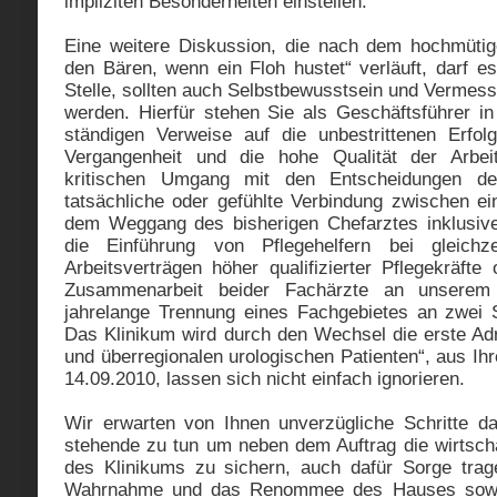
impliziten Besonderheiten einstellen.
Eine weitere Diskussion, die nach dem hochmütig
den Bären, wenn ein Floh hustet“ verläuft, darf e
Stelle, sollten auch Selbstbewusstsein und Vermess
werden. Hierfür stehen Sie als Geschäftsführer in
ständigen Verweise auf die unbestrittenen Erfol
Vergangenheit und die hohe Qualität der Arbei
kritischen Umgang mit den Entscheidungen de
tatsächliche oder gefühlte Verbindung zwischen ei
dem Weggang des bisherigen Chefarztes inklusive
die Einführung von Pflegehelfern bei gleichz
Arbeitsverträgen höher qualifizierter Pflegekräft
Zusammenarbeit beider Fachärzte an unserem 
jahrelange Trennung eines Fachgebietes an zwei S
Das Klinikum wird durch den Wechsel die erste Adr
und überregionalen urologischen Patienten“, aus Ih
14.09.2010, lassen sich nicht einfach ignorieren.
Wir erwarten von Ihnen unverzügliche Schritte dah
stehende zu tun um neben dem Auftrag die wirtscha
des Klinikums zu sichern, auch dafür Sorge trage
Wahrnahme und das Renommee des Hauses sowie