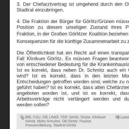
3. Der Chefarztvertrag ist umgehend durch den O
Stadtrat einzubringen.
4. Die Fraktion der Bürger für Görlitz/Grünen müsse
Position zu diesem unseligen Zustand ihres 
Fraktion, in der Großen Görlitzer Koalition bezieh
Konsequenzen für die künftige Zusammenarbeit zu 
Die Öffentlichkeit hat ein Recht auf einen trans
Fall Klinikum Görlitz. Es müssen Fragen beantwort
von entschiedener Bedeutung für die Krankenhauslan
Ist es korrekt, dass neben Dr. Schmitz auch ein O
wird? Ist es korrekt, dass in den letzten M
Entscheidungen getroffen worden sind, welche zu n
geführt haben? Ist es korrekt, dass allen Chefärzt
angeboten worden ist, und ist es korrekt, das
Arbeitsverträge nicht verlängert werden und dur
werden sollen?
BfG
,
CDU
,
DIE LINKE
,
FDP
,
Görlitz
,
Grüne
,
Klinikum
Leav
Görlitz
,
Mirko Schultze
,
OB Görlitz
,
Paulick
,
Pressemitteilung
,
Stadtrat Görlitz