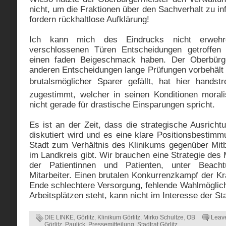
nicht, um die Fraktionen über den Sachverhalt zu i
fordern rückhaltlose Aufklärung!
Ich kann mich des Eindrucks nicht erwehr
verschlossenen Türen Entscheidungen getroffen
einen faden Beigeschmack haben. Der Oberbürge
anderen Entscheidungen lange Prüfungen vorbehält u
brutalsmöglicher Sparer gefällt, hat hier handst
zugestimmt, welcher in seinen Konditionen morali
nicht gerade für drastische Einsparungen spricht.
Es ist an der Zeit, dass die strategische Ausricht
diskutiert wird und es eine klare Positionsbestim
Stadt zum Verhältnis des Klinikums gegenüber Mitb
im Landkreis gibt. Wir brauchen eine Strategie de
der Patientinnen und Patienten, unter Beach
Mitarbeiter. Einen brutalen Konkurrenzkampf der K
Ende schlechtere Versorgung, fehlende Wahlmöglich
Arbeitsplätzen steht, kann nicht im Interesse der Sta
DIE LINKE
,
Görlitz
,
Klinikum Görlitz
,
Mirko Schultze
,
OB
Leav
Görlitz
,
Paulick
,
Pressemitteilung
,
Stadtrat Görlitz
,