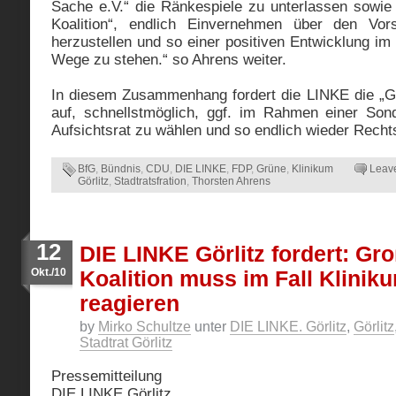
Sache e.V.“ die Ränkespiele zu unterlassen sowie 
Koalition“, endlich Einvernehmen über den Vors
herzustellen und so einer positiven Entwicklung im 
Wege zu stehen.“ so Ahrens weiter.
In diesem Zusammenhang fordert die LINKE die „Gro
auf, schnellstmöglich, ggf. im Rahmen einer Son
Aufsichtsrat zu wählen und so endlich wieder Rechts
BfG
,
Bündnis
,
CDU
,
DIE LINKE
,
FDP
,
Grüne
,
Klinikum
Leav
Görlitz
,
Stadtratsfration
,
Thorsten Ahrens
12
DIE LINKE Görlitz fordert: Gro
Okt./10
Koalition muss im Fall Kliniku
reagieren
by
Mirko Schultze
unter
DIE LINKE. Görlitz
,
Görlitz
Stadtrat Görlitz
Pressemitteilung
DIE LINKE Görlitz