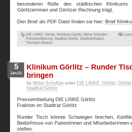
besonderen Rolle des städtischen Klinikums
Görlitzerinnen und Göritzer Rechnung trägt.
Den Brief als PDF Datei finden sie hier:
Brief Klinik
DIE LINKE
,
Görlitz
,
Klinikum Görlitz
,
Mirko Schultze
,
Leav
Pressemitteilung
,
Stadtrat Görlitz
,
Stadtratsfration
,
Thorsten Ahrens
5
Klinikum Görlitz – Runder Ti
Jan./11
bringen
by
Mirko Schultze
unter
DIE LINKE. Görlitz
,
Görlitz
Stadtrat Görlitz
Pressemitteilung DIE LINKE Görlitz
Fraktion im Stadtrat Görlitz
Runder Tisch könnte Schweigen brechen, Konflik
Bedürfnisse von PatientInnen und MitarbeiterInnen w
stellen.