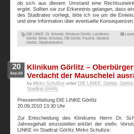
ob sich aus diesem Umstand eine Rechtsunwirk
ergibt. Sollten sie zur Erkenntnis gelangen, dass e
des Stadtrates vorliegt, bitte ich sie um die Einlei
und eine Information über eventuelle Konsequenzen
DIE LINKE
,
Dr. Schmitz
,
Klinikum Görlitz
,
Landkreis
Leav
Görlitz
,
Mirko Schultze
,
OB Görlitz
,
Paulick
,
Stadtrat
Görlitz
,
Stadtratsfration
20
Klinikum Görlitz – Oberbürge
Sep./10
Verdacht der Mauschelei aus
by
Mirko Schultze
unter
DIE LINKE. Görlitz
,
Görlitz
Stadtrat Görlitz
Pressemitteilung DIE LINKE Görlitz
20.09.2010 13:30 Uhr
Zur Entscheidung des Klinikums Herrn Dr. Sc
Jahresgehalt einzustellen erklärt der stellv. Vors
LINKE im Stadtrat Görlitz Mirko Schultze: