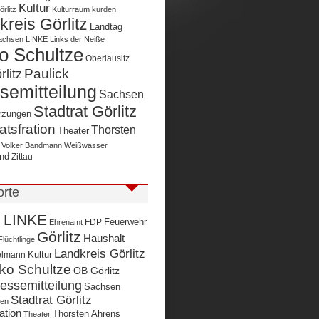
Kultur
rlitz
Kulturraum
kurden
reis Görlitz
Landtag
achsen
LINKE
Links der Neiße
o Schultze
Oberlausitz
Paulick
litz
semitteilung
Sachsen
Stadtrat Görlitz
rzungen
atsfration
Thorsten
Theater
Volker Bandmann
Weißwasser
nd
Zittau
orte
 LINKE
Feuerwehr
FDP
Ehrenamt
Görlitz
Haushalt
Flüchtlinge
Landkreis Görlitz
Kultur
elmann
rko Schultze
OB Görlitz
essemitteilung
Sachsen
Stadtrat Görlitz
gen
ation
Thorsten Ahrens
Theater