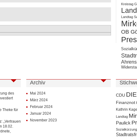
Kreistag Gö
Landk
Landtag S
Mirk
OB Gör
Pres
Sozialkü
Stadtr
Ahrens
Widersta
Archiv
Stichw
DIE
zung des
Mai 2024
CDU
vestiert
März 2024
Finanznot
Februar 2024
Kathrin Kag
le Theke für
Januar 2024
Mi
Landtag
November 2023
z: „Vertrauen
Pr
Paulick
om 18.02.
Sozialkürzun
rdnete,
Stadtratsfr