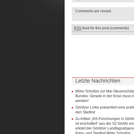
Comments are closed.
RSS
feed for this post (comments)
Letzte Nachrichten
Mirko Schultze zur Mai-Steuerschät
Bundes: Gerade in der Krise muss in
werden!
Görlitzer Linke präsentiert eine pral
den Stadtrat
Zu Artikel „NS-Forschungen in Görlit
ist erschüttert“ aus der SZ Görlitz v
erklärt der Görlitzer Landtagsabgeo
Kreis- und Stadtrat Mirko Schultze: