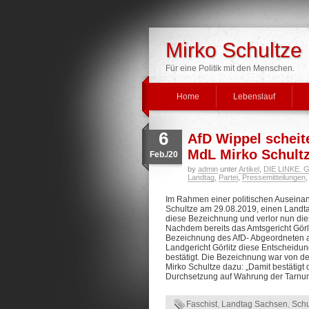
Mirko Schultze
Für eine Politik mit den Menschen.
Home
Lebenslauf
6
AfD Wippel scheit
MdL Mirko Schult
Feb./20
by
admin
unter
Artikel
,
DIE LINKE. Gö
Landtag
,
Partei
,
Pressemitteilungen
Im Rahmen einer politischen Auseina
Schultze am 29.08.2019, einen Landta
diese Bezeichnung und verlor nun dies
Nachdem bereits das Amtsgericht Görli
Bezeichnung des AfD- Abgeordneten al
Landgericht Görlitz diese Entscheidu
bestätigt. Die Bezeichnung war von d
Mirko Schultze dazu: „Damit bestätigt 
Durchsetzung auf Wahrung der Tarnung
Faschist
,
Landtag Sachsen
,
Schu