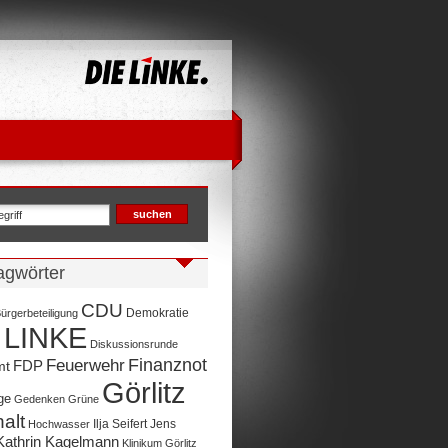
agwörter
CDU
Demokratie
ürgerbeteiligung
 LINKE
Diskussionsrunde
Finanznot
Feuerwehr
FDP
mt
Görlitz
ge
Gedenken
Grüne
alt
Ilja Seifert
Jens
Hochwasser
Kathrin Kagelmann
Klinikum Görlitz