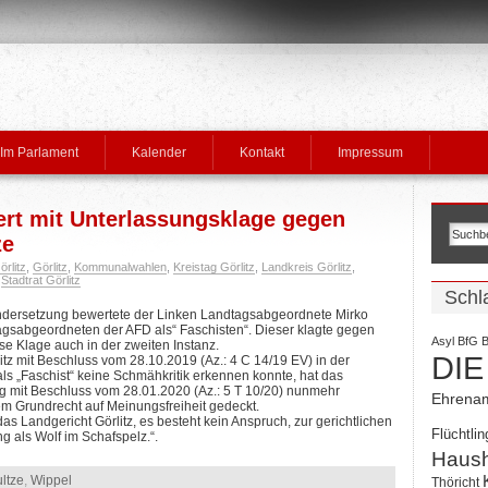
Im Parlament
Kalender
Kontakt
Impressum
ert mit Unterlassungsklage gegen
ze
rlitz
,
Görlitz
,
Kommunalwahlen
,
Kreistag Görlitz
,
Landkreis Görlitz
,
,
Stadtrat Görlitz
Schl
ndersetzung bewertete der Linken Landtagsabgeordnete Mirko
gsabgeordneten der AFD als“ Faschisten“. Dieser klagte gegen
Asyl
BfG
B
e Klage auch in der zweiten Instanz.
DIE
tz mit Beschluss vom 28.10.2019 (Az.: 4 C 14/19 EV) in der
s „Faschist“ keine Schmähkritik erkennen konnte, hat das
ng mit Beschluss vom 28.01.2020 (Az.: 5 T 10/20) nunmehr
Ehrena
em Grundrecht auf Meinungsfreiheit gedeckt.
das Landgericht Görlitz, es besteht kein Anspruch, zur gerichtlichen
Flüchtlin
 als Wolf im Schafspelz.“.
Haush
ltze
,
Wippel
Thöricht