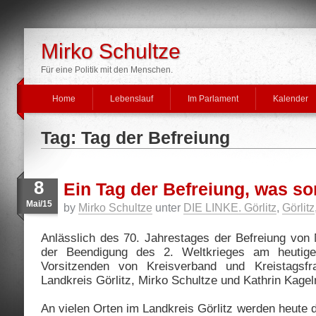
Mirko Schultze
Für eine Politik mit den Menschen.
Home
Lebenslauf
Im Parlament
Kalender
Tag: Tag der Befreiung
8
Ein Tag der Befreiung, was so
Mai/15
by
Mirko Schultze
unter
DIE LINKE. Görlitz
,
Görlitz
Anlässlich des 70. Jahrestages der Befreiung von 
der Beendigung des 2. Weltkrieges am heutige
Vorsitzenden von Kreisverband und Kreistagsf
Landkreis Görlitz, Mirko Schultze und Kathrin Kage
An vielen Orten im Landkreis Görlitz werden heute d