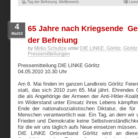
Tag der Befreiung
,
Wettbewerb
Leav
4
65 Jahre nach Kriegsende  G
Mai/10
der Befreiung
by
Mirko Schultze
unter
DIE LINKE. Görlitz
,
Görlitz
Pressemitteilungen
Pressemitteilung DIE LINKE Görlitz
04.05.2010 10.30 Uhr
Am 8. Mai finden im ganzen Landkreis Görlitz Feie
statt, das sich 2010 zum 65. Mal jährt. Ehrendes 
die als Angehörige der Armeen der Anti-Hitler-Koali
im Widerstand unter Einsatz ihres Lebens kämpft
Ende der nationalsozialistischen Diktatur, die fü
Menschen verantwortlich war. Ein Tag, an dem wir u
Frieden und Demokratie keine Selbstverständlichke
für die wir uns täglich aufs Neue einsetzen müssen.
DIE LINKE Ortsverband Görlitz wird an die