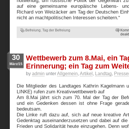
notwendig, um russische Politik der Gegenwart z
auf eine gemeinsame europäische Lebens- und
Richard von Weizäcker am Tag der Deutschen Einhe
nicht an machtpolitischen Interessen scheitern.“
Befreiung
,
Tag der Befreiung
Komm
deakt
30
Wettbewerb zum 8.Mai, ein Ta
März/15
Erinnerung; ein Tag zum Wei
by
admin
unter
Allgemein
,
Artikel
,
Landtag
,
Presse
Die Mitglieder des Landtages Kathrin Kagelmann 
LINKE) rufen zum Kreativwettbewerb auf
Am 8.Mai jährt sich zum 70. Mal der Tag der Be
und ein Gedenken dessen ist ohne Frage gerade
bedeutsam.
Die Linke ruft dazu auf, sich auf neue kreative A
Gedenktag auseinanderzusetzen und dabei auf die 
Frieden und Solidarität heute einzugehen. Denn wo