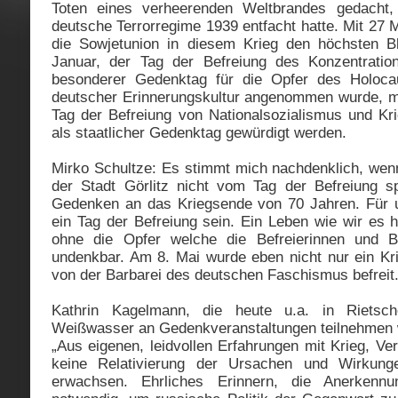
Toten eines verheerenden Weltbrandes gedacht,
deutsche Terrorregime 1939 entfacht hatte. Mit 27 M
die Sowjetunion in diesem Krieg den höchsten Bl
Januar, der Tag der Befreiung des Konzentration
besonderer Gedenktag für die Opfer des Holocau
deutscher Erinnerungskultur angenommen wurde, m
Tag der Befreiung von Nationalsozialismus und Krie
als staatlicher Gedenktag gewürdigt werden.
Mirko Schultze: Es stimmt mich nachdenklich, wenn 
der Stadt Görlitz nicht vom Tag der Befreiung s
Gedenken an das Kriegsende von 70 Jahren. Für un
ein Tag der Befreiung sein. Ein Leben wie wir es 
ohne die Opfer welche die Befreierinnen und B
undenkbar. Am 8. Mai wurde eben nicht nur ein Kri
von der Barbarei des deutschen Faschismus befreit
Kathrin Kagelmann, die heute u.a. in Riets
Weißwasser an Gedenkveranstaltungen teilnehmen wi
„Aus eigenen, leidvollen Erfahrungen mit Krieg, Ver
keine Relativierung der Ursachen und Wirkunge
erwachsen. Ehrliches Erinnern, die Anerkenn