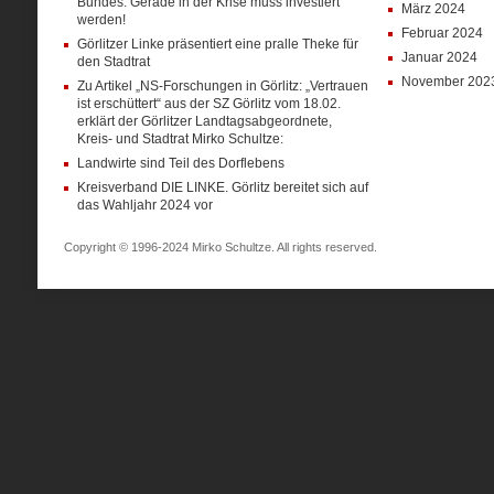
Bundes: Gerade in der Krise muss investiert
März 2024
werden!
Februar 2024
Görlitzer Linke präsentiert eine pralle Theke für
Januar 2024
den Stadtrat
November 202
Zu Artikel „NS-Forschungen in Görlitz: „Vertrauen
ist erschüttert“ aus der SZ Görlitz vom 18.02.
erklärt der Görlitzer Landtagsabgeordnete,
Kreis- und Stadtrat Mirko Schultze:
Landwirte sind Teil des Dorflebens
Kreisverband DIE LINKE. Görlitz bereitet sich auf
das Wahljahr 2024 vor
Copyright © 1996-2024 Mirko Schultze. All rights reserved.