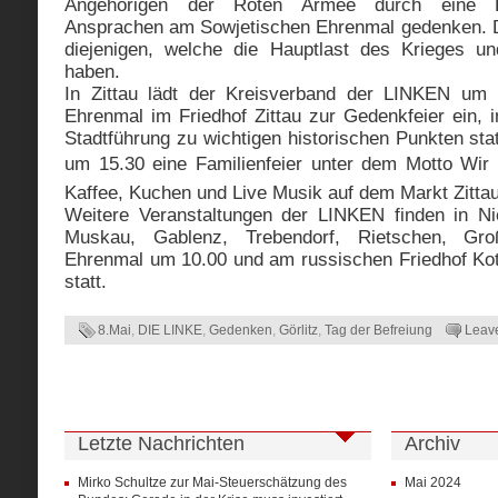
Angehörigen der Roten Armee durch eine K
Ansprachen am Sowjetischen Ehrenmal gedenken. D
diejenigen, welche die Hauptlast des Krieges u
haben.
In Zittau lädt der Kreisverband der LINKEN um
Ehrenmal im Friedhof Zittau zur Gedenkfeier ein, 
Stadtführung zu wichtigen historischen Punkten sta
um 15.30 eine Familienfeier unter dem Motto Wir f
Kaffee, Kuchen und Live Musik auf dem Markt Zittau 
Weitere Veranstaltungen der LINKEN finden in N
Muskau, Gablenz, Trebendorf, Rietschen, Gro
Ehrenmal um 10.00 und am russischen Friedhof Ko
statt.
8.Mai
,
DIE LINKE
,
Gedenken
,
Görlitz
,
Tag der Befreiung
Leav
Letzte Nachrichten
Archiv
Mirko Schultze zur Mai-Steuerschätzung des
Mai 2024