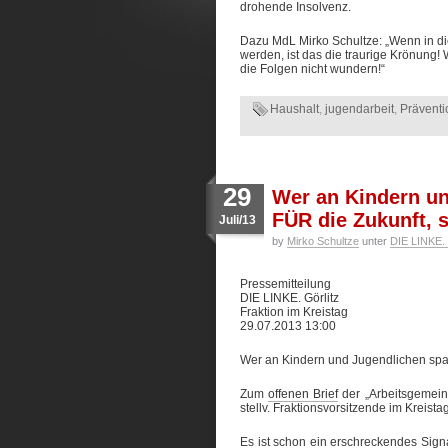
drohende Insolvenz.
Dazu MdL Mirko Schultze: „Wenn in di
werden, ist das die traurige Krönung! 
die Folgen nicht wundern!“
Haushalt
,
jugendarbeit
,
Präventi
29
Wer an Kindern un
FÜR die Zukunft,
Juli/13
by
Mirko Schultze
unter
DIE LINKE. 
Pressemitteilung
DIE LINKE. Görlitz
Fraktion im Kreistag
29.07.2013 13:00
Wer an Kindern und Jugendlichen spar
Zum
offenen Brief
der „Arbeitsgemeins
stellv. Fraktionsvorsitzende im Kreista
Es ist schon ein erschreckendes Signa