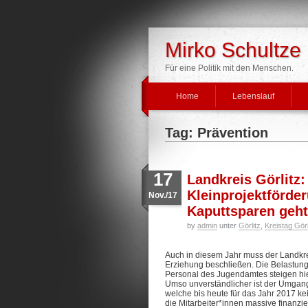
Mirko Schultze
Für eine Politik mit den Menschen.
Home
Lebenslauf
Tag: Prävention
17
Landkreis Görlitz:
Kleinprojektförder
Nov./17
Kaputtsparen geht
by
admin
unter
Görlitz
,
Kreistag Görl
Auch in diesem Jahr muss der Landkre
Erziehung beschließen. Die Belastung
Personal des Jugendamtes steigen hie
Umso unverständlicher ist der Umgang
welche bis heute für das Jahr 2017 k
die Mitarbeiter*innen massive finanzi