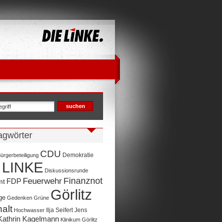
agwörter
CDU
Demokratie
ürgerbeteiligung
 LINKE
Diskussionsrunde
Finanznot
Feuerwehr
FDP
mt
Görlitz
ge
Gedenken
Grüne
alt
Ilja Seifert
Jens
Hochwasser
Kathrin Kagelmann
Klinikum Görlitz