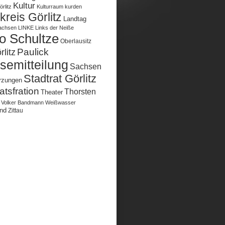
Kultur
rlitz
Kulturraum
kurden
reis Görlitz
Landtag
achsen
LINKE
Links der Neiße
o Schultze
Oberlausitz
Paulick
litz
semitteilung
Sachsen
Stadtrat Görlitz
rzungen
atsfration
Thorsten
Theater
Volker Bandmann
Weißwasser
nd
Zittau