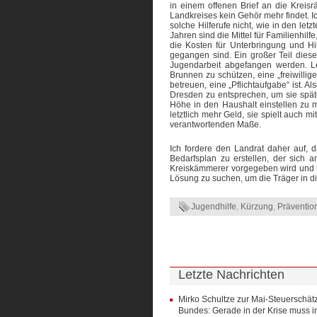
in einem offenen Brief an die Kreis
Landkreises kein Gehör mehr findet. I
solche Hilferufe nicht, wie in den let
Jahren sind die Mittel für Familienhilf
die Kosten für Unterbringung und Hil
gegangen sind. Ein großer Teil dies
Jugendarbeit abgefangen werden. Le
Brunnen zu schützen, eine „freiwillig
betreuen, eine „Pflichtaufgabe“ ist. A
Dresden zu entsprechen, um sie spä
Höhe in den Haushalt einstellen zu m
letztlich mehr Geld, sie spielt auch 
verantwortenden Maße.
Ich fordere den Landrat daher auf,
Bedarfsplan zu erstellen, der sich 
Kreiskämmerer vorgegeben wird und 
Lösung zu suchen, um die Träger in di
Jugendhilfe
,
Kürzung
,
Präventio
Letzte Nachrichten
Mirko Schultze zur Mai-Steuerschät
Bundes: Gerade in der Krise muss in