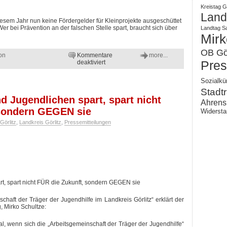
Kreistag Gö
Landk
esem Jahr nun keine Fördergelder für Kleinprojekte ausgeschüttet
Wer bei Prävention an der falschen Stelle spart, braucht sich über
Landtag S
Mirk
OB Gör
on
Kommentare
more...
für
Pres
deaktiviert
Landkreis
Görlitz:
Sozialkü
2017
Stadtr
keine
Gelder
d Jugendlichen spart, spart nicht
Ahrens
aus
 sondern GEGEN sie
Widersta
Kleinprojektförderung
Soziales
Görlitz
,
Landkreis Görlitz
,
Pressemitteilungen
/
Alternative
Kaputtsparen
geht
weiter
t, spart nicht FÜR die Zukunft, sondern GEGEN sie
chaft der Träger der Jugendhilfe im Landkreis Görlitz“ erklärt der
g, Mirko Schultze:
l, wenn sich die „Arbeitsgemeinschaft der Träger der Jugendhilfe“