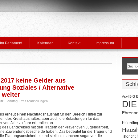
Im Parlament
Kalender
Kontakt
Impressum
 2017 keine Gelder aus
Schl
ung Soziales / Alternative
 weiter
Asyl
BfG
B
itz
,
Landtag
,
Pressemitteilungen
DIE
Ehrena
is erneut einen Nachtragshaushalt für den Bereich Hilfen zur
en des Kreishaushaltes, aber auch die Belastungen für das
Flüchtlin
r von Jahr zu Jahr erheblich an.
 des Landkreises mit den Trägern der Präventiven Jugendarbeit,
Haush
eine Zuwendungsbescheide haben. Das bedeutet für die Träger und
elle Planungsunsicherheit und stellt so manchen sogar vor die
Thöricht