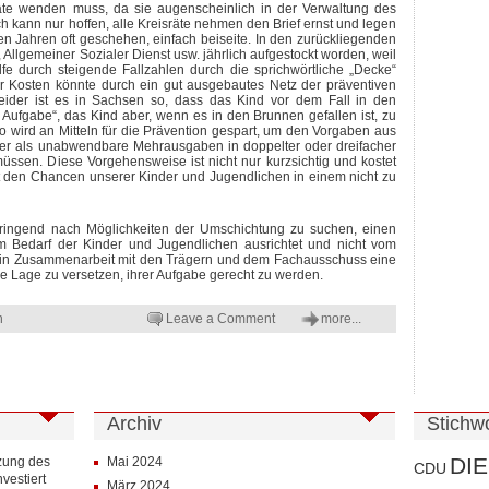
räte wenden muss, da sie augenscheinlich in der Verwaltung des
ch kann nur hoffen, alle Kreisräte nehmen den Brief ernst und legen
zten Jahren oft geschehen, einfach beiseite. In den zurückliegenden
e, Allgemeiner Sozialer Dienst usw. jährlich aufgestockt worden, weil
fe durch steigende Fallzahlen durch die sprichwörtliche „Decke“
er Kosten könnte durch ein gut ausgebautes Netz der präventiven
ider ist es in Sachsen so, dass das Kind vor dem Fall in den
e Aufgabe“, das Kind aber, wenn es in den Brunnen gefallen ist, zu
lso wird an Mitteln für die Prävention gespart, um den Vorgaben aus
ter als unabwendbare Mehrausgaben in doppelter oder dreifacher
üssen. Diese Vorgehensweise ist nicht nur kurzsichtig und kostet
mit den Chancen unserer Kinder und Jugendlichen in einem nicht zu
 dringend nach Möglichkeiten der Umschichtung zu suchen, einen
am Bedarf der Kinder und Jugendlichen ausrichtet und nicht vom
in Zusammenarbeit mit den Trägern und dem Fachausschuss eine
e Lage zu versetzen, ihrer Aufgabe gerecht zu werden.
n
Leave a Comment
more...
Archiv
Stichw
DIE
zung des
Mai 2024
CDU
vestiert
März 2024