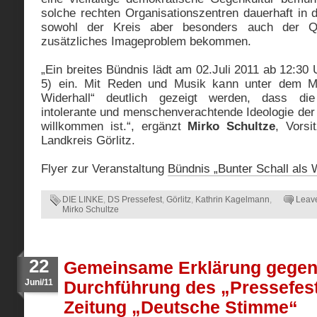
solche rechten Organisationszentren dauerhaft in 
sowohl der Kreis aber besonders auch der Qu
zusätzliches Imageproblem bekommen.
„Ein breites Bündnis lädt am 02.Juli 2011 ab 12:3
5) ein. Mit Reden und Musik kann unter dem Mo
Widerhall“ deutlich gezeigt werden, dass die 
intolerante und menschenverachtende Ideologie der
willkommen ist.“, ergänzt
Mirko Schultze
, Vors
Landkreis Görlitz.
Flyer zur Veranstaltung
Bündnis „Bunter Schall als 
DIE LINKE
,
DS Pressefest
,
Görlitz
,
Kathrin Kagelmann
,
Leav
Mirko Schultze
22
Gemeinsame Erklärung gegen 
Juni/11
Durchführung des „Pressefes
Zeitung „Deutsche Stimme“