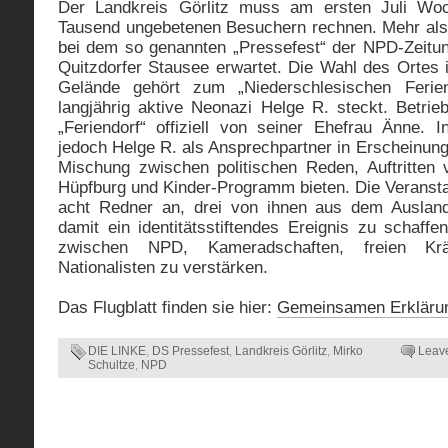
Der Landkreis Görlitz muss am ersten Juli Wo
Tausend ungebetenen Besuchern rechnen. Mehr als
bei dem so genannten „Pressefest“ der NPD-Zeit
Quitzdorfer Stausee erwartet. Die Wahl des Ortes i
Gelände gehört zum „Niederschlesischen Ferien
langjährig aktive Neonazi Helge R. steckt. Betrie
„Feriendorf“ offiziell von seiner Ehefrau Änne. In 
jedoch Helge R. als Ansprechpartner in Erscheinung.
Mischung zwischen politischen Reden, Auftritten
Hüpfburg und Kinder-Programm bieten. Die Veransta
acht Redner an, drei von ihnen aus dem Ausland
damit ein identitätsstiftendes Ereignis zu schaff
zwischen NPD, Kameradschaften, freien Kr
Nationalisten zu verstärken.
Das Flugblatt finden sie hier:
Gemeinsamen Erkläru
DIE LINKE
,
DS Pressefest
,
Landkreis Görlitz
,
Mirko
Leav
Schultze
,
NPD