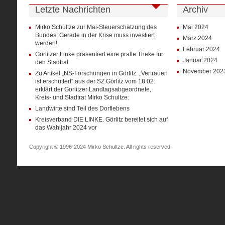
Letzte Nachrichten
Archiv
Mirko Schultze zur Mai-Steuerschätzung des
Mai 2024
Bundes: Gerade in der Krise muss investiert
März 2024
werden!
Februar 2024
Görlitzer Linke präsentiert eine pralle Theke für
Januar 2024
den Stadtrat
November 202
Zu Artikel „NS-Forschungen in Görlitz: „Vertrauen
ist erschüttert“ aus der SZ Görlitz vom 18.02.
erklärt der Görlitzer Landtagsabgeordnete,
Kreis- und Stadtrat Mirko Schultze:
Landwirte sind Teil des Dorflebens
Kreisverband DIE LINKE. Görlitz bereitet sich auf
das Wahljahr 2024 vor
Copyright © 1996-2024 Mirko Schultze. All rights reserved.