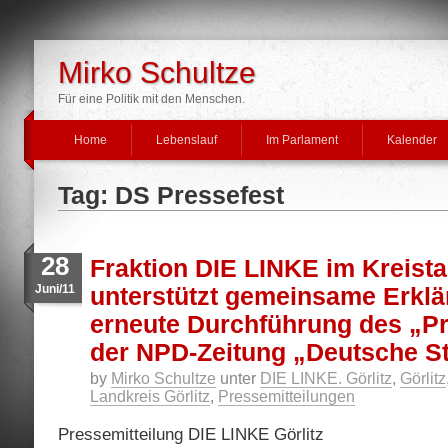
Mirko Schultze
Für eine Politik mit den Menschen.
Home
Lebenslauf
Im Parlament
Kalender
Tag: DS Pressefest
28
Fraktion DIE LINKE im Kreista
Juni/11
unterstützt gemeinsame Erklä
erneute Durchführung des „P
der NPD-Zeitung „Deutsche 
by
Mirko Schultze
unter
DIE LINKE. Görlitz
,
Görlitz
Landkreis Görlitz
,
Pressemitteilungen
Pressemitteilung DIE LINKE Görlitz