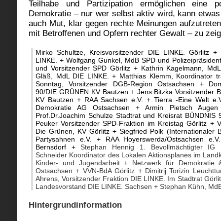
Teilhabe und Partizipation ermöglichen eine po
Demokratie – nur wer selbst aktiv wird, kann etwa
auch Mut, klar gegen rechte Meinungen aufzutrete
mit Betroffenen und Opfern rechter Gewalt – zu zei
Mirko Schultze, Kreisvorsitzender DIE LINKE. Görlitz + 
LINKE. + Wolfgang Gunkel, MdB SPD und Polizeipräsident
und Vorsitzender SPD Görlitz + Kathrin Kagelmann, Md
Gläß, MdL DIE LINKE. + Matthias Klemm,
Koordinator 
Sonntag, Vorsitzender DGB-Region Ostsachsen + D
90/DIE GRÜNEN KV Bautzen +
Jens Bitzka
Vorsitzender
KV Bautzen +
RAA Sachsen e.V. + Tierra -Eine Welt e.V.
Demokratie AG Ostsachsen + Armin Pietsch Augen 
Prof.Dr.Joachim Schulze Stadtrat und Kreisrat BÜNDNI
Peuker Vorsitzender SPD-Fraktion im Kreistag Görlitz + 
Die Grünen, KV Görlitz + Siegfried Polk (Internationaler 
Partysahnen e.V. + RAA Hoyerswerda/Ostsachsen e.V
Bernsdorf +
Stephan Hennig 1. Bevollmächtigter IG 
Schneider Koordinator des Lokalen Aktionsplanes im Landk
Kinder- und Jugendarbeit + Netzwerk für Demokratie &
Ostsachsen + VVN-BdA Görlitz +
Dimitrij Torizin Leucht
Ahrens, Vorsitzender Fraktion DIE LINKE. Im Stadtrat Görlit
Landesvorstand DIE LINKE. Sachsen + Stephan Kühn, MdB
Hintergrundinformation