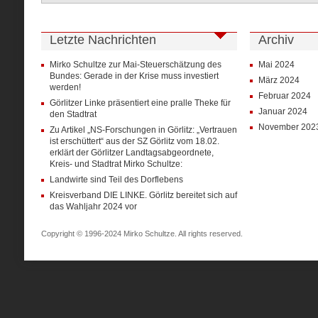
Letzte Nachrichten
Archiv
Mirko Schultze zur Mai-Steuerschätzung des
Mai 2024
Bundes: Gerade in der Krise muss investiert
März 2024
werden!
Februar 2024
Görlitzer Linke präsentiert eine pralle Theke für
Januar 2024
den Stadtrat
November 202
Zu Artikel „NS-Forschungen in Görlitz: „Vertrauen
ist erschüttert“ aus der SZ Görlitz vom 18.02.
erklärt der Görlitzer Landtagsabgeordnete,
Kreis- und Stadtrat Mirko Schultze:
Landwirte sind Teil des Dorflebens
Kreisverband DIE LINKE. Görlitz bereitet sich auf
das Wahljahr 2024 vor
Copyright © 1996-2024 Mirko Schultze. All rights reserved.