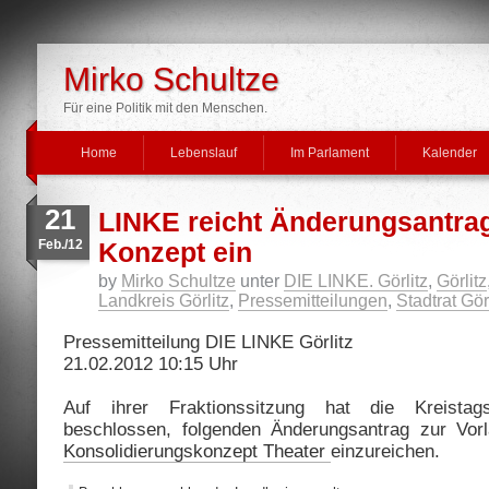
Mirko Schultze
Für eine Politik mit den Menschen.
Home
Lebenslauf
Im Parlament
Kalender
21
LINKE reicht Änderungsantra
Feb./12
Konzept ein
by
Mirko Schultze
unter
DIE LINKE. Görlitz
,
Görlitz
Landkreis Görlitz
,
Pressemitteilungen
,
Stadtrat Gör
Pressemitteilung DIE LINKE Görlitz
21.02.2012 10:15 Uhr
Auf ihrer Fraktionssitzung hat die Kreistag
beschlossen, folgenden Änderungsantrag zur Vor
Konsolidierungskonzept Theater
einzureichen.