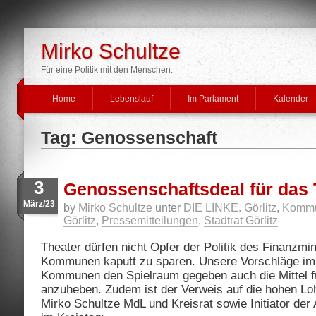
Mirko Schultze
Für eine Politik mit den Menschen.
Home
Lebenslauf
Im Parlament
Kalender
Tag: Genossenschaft
3
Genossenschaftsdeal für das 
März/23
by
Mirko Schultze
unter
DIE LINKE. Görlitz
,
Kommu
Görlitz
,
Pressemitteilungen
,
Stadtrat Görlitz
Theater dürfen nicht Opfer der Politik des Finanzmin
Kommunen kaputt zu sparen. Unsere Vorschläge im 
Kommunen den Spielraum gegeben auch die Mittel fü
anzuheben. Zudem ist der Verweis auf die hohen Loh
Mirko Schultze MdL und Kreisrat sowie Initiator der