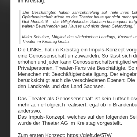
im Kreistag:
„Die Beschäftigten haben Jahrzehntelang auf Teile ihres Lo
Opferbereitschaft würde es das Theater heute gar nicht mehr geb
Geil Mentalität – des Billiglohnlandes Sachsen konsequent fortg
wahren Bewahrenden des Hauses und nicht deren Gefährdung.“
Mirko Schultze, Mitglied des sächsischen Landtags, Kreisrat und
Theater im Kreistag Görlitz
Die LINKE. hat im Kreistag ein Impuls-Konzept vorg
eine Genossenschaft umzuwandeln. So lässt sich di
erhöhen und jeder kann Genossenschaftsmitglied w
Privatpersonen, Theater-Fans wie Beschäftigte. So e
Menschen mit Beschäftigtenbeteiligung. Der eingeb
berücksichtigt auch die verschiedenen Ebenen: Die
den Landkreis und das Land Sachsen.
Das Theater als Genossenschaft ist kein Luftschlos
mehrfach erfolgreich realisiert, egal ob in Brandenb
anderswo.
Das Impuls-Konzept, welches auf den folgenden Seit
wurde der Theater AG im Kreistag vorgestellt.
Zum ersten Konzept: https://gleft.de/57W