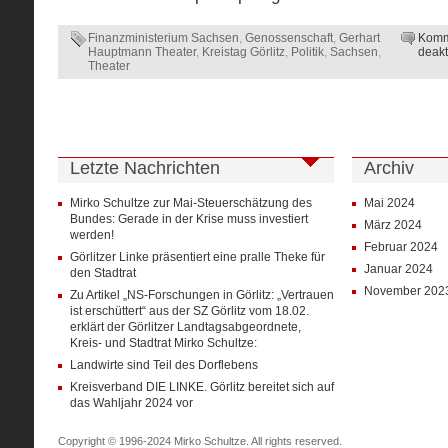
Finanzministerium Sachsen
,
Genossenschaft
,
Gerhart
Komm
Hauptmann Theater
,
Kreistag Görlitz
,
Politik
,
Sachsen
,
deakt
Theater
Letzte Nachrichten
Archiv
Mirko Schultze zur Mai-Steuerschätzung des
Mai 2024
Bundes: Gerade in der Krise muss investiert
März 2024
werden!
Februar 2024
Görlitzer Linke präsentiert eine pralle Theke für
Januar 2024
den Stadtrat
November 202
Zu Artikel „NS-Forschungen in Görlitz: „Vertrauen
ist erschüttert“ aus der SZ Görlitz vom 18.02.
erklärt der Görlitzer Landtagsabgeordnete,
Kreis- und Stadtrat Mirko Schultze:
Landwirte sind Teil des Dorflebens
Kreisverband DIE LINKE. Görlitz bereitet sich auf
das Wahljahr 2024 vor
Copyright © 1996-2024 Mirko Schultze. All rights reserved.