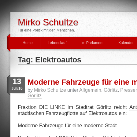
Mirko Schultze
Für eine Politik mit den Menschen.
Home
Lebenslauf
Im Parlament
Kalender
Tag: Elektroautos
13
Moderne Fahrzeuge für eine 
Juli/16
by
Mirko Schultze
unter
Allgemein
,
Görlitz
,
Pressem
Görlitz
Fraktion DIE LINKE im Stadtrat Görlitz reicht
Ant
städtischen Fahrzeugflotte auf Elektroautos ein:
Moderne Fahrzeuge für eine moderne Stadt