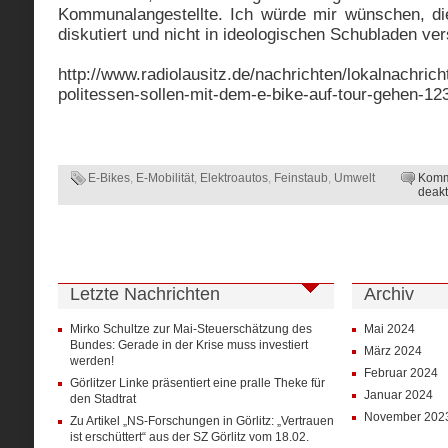
Kommunalangestellte. Ich würde mir wünschen, die
diskutiert und nicht in ideologischen Schubladen ver
http://www.radiolausitz.de/nachrichten/lokalnachricht
politessen-sollen-mit-dem-e-bike-auf-tour-gehen-12
E-Bikes
,
E-Mobilität
,
Elektroautos
,
Feinstaub
,
Umwelt
Komm
deakt
Letzte Nachrichten
Archiv
Mirko Schultze zur Mai-Steuerschätzung des
Mai 2024
Bundes: Gerade in der Krise muss investiert
März 2024
werden!
Februar 2024
Görlitzer Linke präsentiert eine pralle Theke für
Januar 2024
den Stadtrat
November 202
Zu Artikel „NS-Forschungen in Görlitz: „Vertrauen
ist erschüttert“ aus der SZ Görlitz vom 18.02.