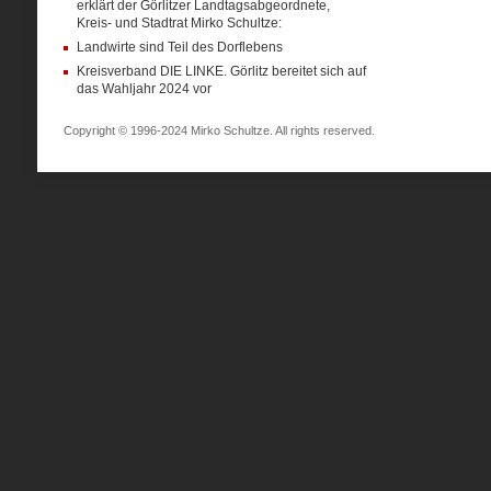
erklärt der Görlitzer Landtagsabgeordnete,
Kreis- und Stadtrat Mirko Schultze:
Landwirte sind Teil des Dorflebens
Kreisverband DIE LINKE. Görlitz bereitet sich auf
das Wahljahr 2024 vor
Copyright © 1996-2024 Mirko Schultze. All rights reserved.