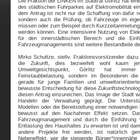
Die Fraktion der LINKEN im Stadtrat Görlitz hat ein
des städtischen Fuhrparkes auf Elektromobilität ei
dem Antrag ist nicht nur die Schaffung von dafür no
sondern auch die Prüfung, ob Fahrzeuge im eige
müssen oder zum Beispiel durch Kurzzeitanmietung 
werden können. Eine intensivere Nutzung von Elek
für den innerstädtischen Bereich und die Einf
Fahrzeugmanagements sind weitere Bestandteile de
Mirko Schultze, stellv. Fraktionsvorsitzender dazu: 
die Zukunft, dies bezweifelt wohl kaum j
Umweltgesichtspunkt, Görlitz hat imm
Feinstaubbelastung, sondern im Besonderen die A
gerade für junge Familien und umweltorientierte
bewusste Entscheidung für diese Zukunftstechnolo
diesen Antrag einzureichen. Das Image der Stadt w
Handeln der Verwaltung geprägt. Die Unterst
Modellen oder die Bereitstellung einer notwendigen 
bewusst auf den Nachahmer Effekt setzen. Das
Fahrzeugmanagement und durch die Einführung 
Entlastung des Haushaltes zu erwarten ist und damit
andere Projekte frei werden, ist natürlich ge
Nebeneffekt, wie die steigende Bürger*innennähe