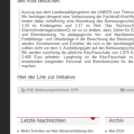
des ASB besuchen.“
Auszug aus dem Landeswahlprogramm der LINKEN zum Thema
Wir benötigen dringend eine Verbesserung der Fachkraft-Kind-R
fordert dabei mittelfristig eine Absenkung des Betreuungsschlü
1:10 im Kindergarten und 1:17 im Hort. Das Sächsische 
(SächsKindertagesstättenG) ist so zu ändern, dass Zeiten für 
und Elternberatung, für pädagogische Vor- und Nachbereit
Fortbildungs- und Urlaubstage in die Berechnung des Betreuun
werden. Erzieherinnen und Erzieher, die sich in der berufsbegle
sollten nicht vor dem 3. Ausbildungsjahr auf den Betreuungssch
Wir werden kurzfristig die jährliche Kita-Pauschale von 1.875 
2.400 Euro anheben. Langfristig ist die Kita-Pauschale z
erwartenden steigenden Personal- und Betriebskosten für di
machen.
Hier der Link zur Initiative
ASB
,
Betreuungsschlüssel
,
KITA
Leav
Letzte Nachrichten
Archiv
Mirko Schultze zur Mai-Steuerschätzung des
Mai 2024