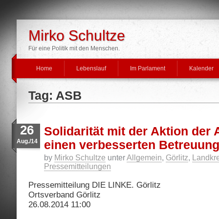
Mirko Schultze
Für eine Politik mit den Menschen.
Home
Lebenslauf
Im Parlament
Kalender
Tag: ASB
26
Solidarität mit der Aktion der 
Aug./14
einen verbesserten Betreuun
by
Mirko Schultze
unter
Allgemein
,
Görlitz
,
Landkre
Pressemitteilungen
Pressemitteilung DIE LINKE. Görlitz
Ortsverband Görlitz
26.08.2014 11:00