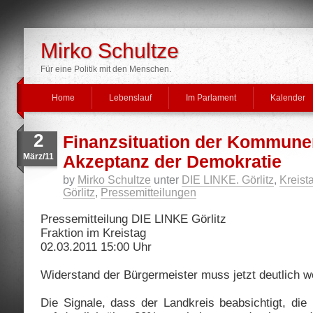
Mirko Schultze
Für eine Politik mit den Menschen.
Home
Lebenslauf
Im Parlament
Kalender
2
Finanzsituation der Kommune
März/11
Akzeptanz der Demokratie
by
Mirko Schultze
unter
DIE LINKE. Görlitz
,
Kreista
Görlitz
,
Pressemitteilungen
Pressemitteilung DIE LINKE Görlitz
Fraktion im Kreistag
02.03.2011 15:00 Uhr
Widerstand der Bürgermeister muss jetzt deutlich 
Die Signale, dass der Landkreis beabsichtigt, di