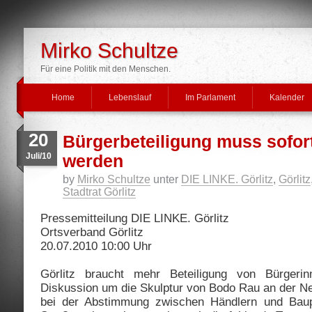
Mirko Schultze
Für eine Politik mit den Menschen.
Home
Lebenslauf
Im Parlament
Kalender
20
Bürgerbeteiligung muss sofort 
Juli/10
werden
by
Mirko Schultze
unter
DIE LINKE. Görlitz
,
Görlitz
Stadtrat Görlitz
Pressemitteilung DIE LINKE. Görlitz
Ortsverband Görlitz
20.07.2010 10:00 Uhr
Görlitz braucht mehr Beteiligung von Bürgeri
Diskussion um die Skulptur von Bodo Rau an der Ne
bei der Abstimmung zwischen Händlern und Baup