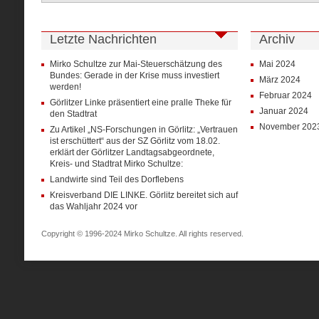
Letzte Nachrichten
Archiv
Mirko Schultze zur Mai-Steuerschätzung des
Mai 2024
Bundes: Gerade in der Krise muss investiert
März 2024
werden!
Februar 2024
Görlitzer Linke präsentiert eine pralle Theke für
Januar 2024
den Stadtrat
November 202
Zu Artikel „NS-Forschungen in Görlitz: „Vertrauen
ist erschüttert“ aus der SZ Görlitz vom 18.02.
erklärt der Görlitzer Landtagsabgeordnete,
Kreis- und Stadtrat Mirko Schultze:
Landwirte sind Teil des Dorflebens
Kreisverband DIE LINKE. Görlitz bereitet sich auf
das Wahljahr 2024 vor
Copyright © 1996-2024 Mirko Schultze. All rights reserved.