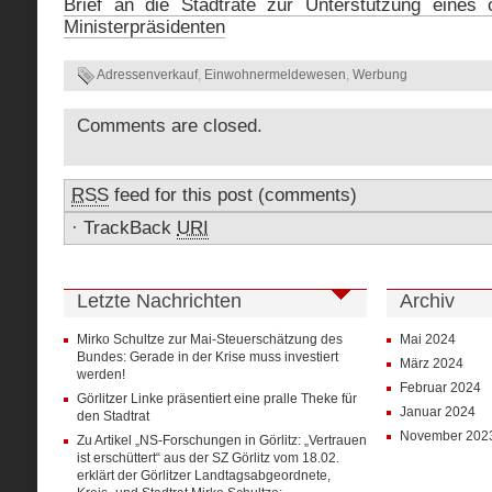
Brief an die Stadträte zur Unterstützung eines 
Ministerpräsidenten
Adressenverkauf
,
Einwohnermeldewesen
,
Werbung
Comments are closed.
RSS
feed for this post (comments)
·
TrackBack
URI
Letzte Nachrichten
Archiv
Mirko Schultze zur Mai-Steuerschätzung des
Mai 2024
Bundes: Gerade in der Krise muss investiert
März 2024
werden!
Februar 2024
Görlitzer Linke präsentiert eine pralle Theke für
Januar 2024
den Stadtrat
November 202
Zu Artikel „NS-Forschungen in Görlitz: „Vertrauen
ist erschüttert“ aus der SZ Görlitz vom 18.02.
erklärt der Görlitzer Landtagsabgeordnete,