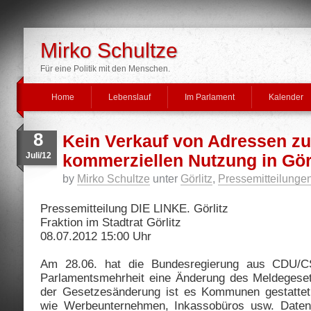
Mirko Schultze
Für eine Politik mit den Menschen.
Home
Lebenslauf
Im Parlament
Kalender
8
Kein Verkauf von Adressen zu
Juli/12
kommerziellen Nutzung in Görl
by
Mirko Schultze
unter
Görlitz
,
Pressemitteilunge
Pressemitteilung DIE LINKE. Görlitz
Fraktion im Stadtrat Görlitz
08.07.2012 15:00 Uhr
Am 28.06. hat die Bundesregierung aus CDU/C
Parlamentsmehrheit eine Änderung des Meldegese
der Gesetzesänderung ist es Kommunen gestattet
wie Werbeunternehmen, Inkassobüros usw. Date