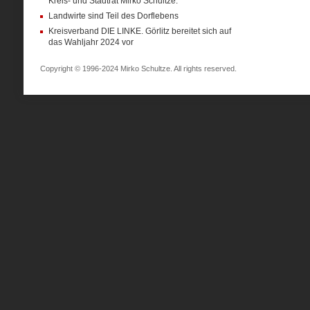
Kreis- und Stadtrat Mirko Schultze:
Landwirte sind Teil des Dorflebens
Kreisverband DIE LINKE. Görlitz bereitet sich auf
das Wahljahr 2024 vor
Copyright © 1996-2024 Mirko Schultze. All rights reserved.