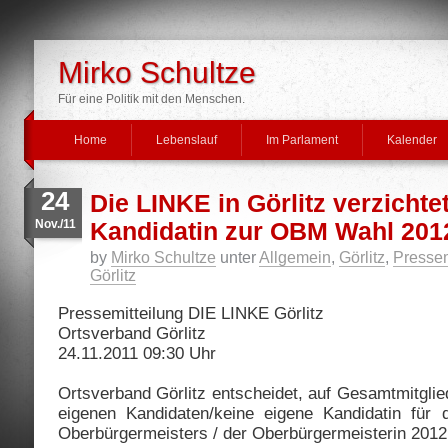
Mirko Schultze
Für eine Politik mit den Menschen.
Home
Lebenslauf
Im Parlament
Kalender
24
Die LINKE in Görlitz verzichte
Nov./11
Kandidatin zur OBM Wahl 201
by
Mirko Schultze
unter
Allgemein
,
Görlitz
,
Pressem
Görlitz
Pressemitteilung DIE LINKE Görlitz
Ortsverband Görlitz
24.11.2011 09:30 Uhr
Ortsverband Görlitz entscheidet, auf Gesamtmitgli
eigenen Kandidaten/keine eigene Kandidatin fü
Oberbürgermeisters / der Oberbürgermeisterin 2012 i