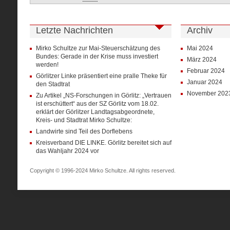
Letzte Nachrichten
Archiv
Mirko Schultze zur Mai-Steuerschätzung des
Mai 2024
Bundes: Gerade in der Krise muss investiert
März 2024
werden!
Februar 2024
Görlitzer Linke präsentiert eine pralle Theke für
Januar 2024
den Stadtrat
November 202
Zu Artikel „NS-Forschungen in Görlitz: „Vertrauen
ist erschüttert“ aus der SZ Görlitz vom 18.02.
erklärt der Görlitzer Landtagsabgeordnete,
Kreis- und Stadtrat Mirko Schultze:
Landwirte sind Teil des Dorflebens
Kreisverband DIE LINKE. Görlitz bereitet sich auf
das Wahljahr 2024 vor
Copyright © 1996-2024 Mirko Schultze. All rights reserved.