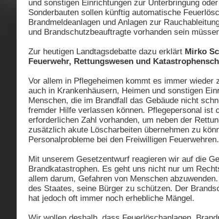
und sonstigen Einrichtungen zur Unterbringung oder 
Sonderbauten sollen künftig automatische Feuerlös
Brandmeldeanlagen und Anlagen zur Rauchableitun
und Brandschutzbeauftragte vorhanden sein müssen
Zur heutigen Landtagsdebatte dazu erklärt
Mirko Sc
Feuerwehr, Rettungswesen und Katastrophensch
Vor allem in Pflegeheimen kommt es immer wieder z
auch in Krankenhäusern, Heimen und sonstigen Einr
Menschen, die im Brandfall das Gebäude nicht schne
fremder Hilfe verlassen können. Pflegepersonal ist o
erforderlichen Zahl vorhanden, um neben der Rettu
zusätzlich akute Löscharbeiten übernehmen zu kön
Personalprobleme bei den Freiwilligen Feuerwehren.
Mit unserem Gesetzentwurf reagieren wir auf die Ge
Brandkatastrophen. Es geht uns nicht nur um Rechts
allem darum, Gefahren von Menschen abzuwenden. 
des Staates, seine Bürger zu schützen. Der Brands
hat jedoch oft immer noch erhebliche Mängel.
Wir wollen deshalb, dass Feuerlöschanlagen, Bran