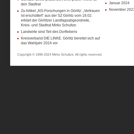
Januar 2024
den Stadtrat
November 202
Zu Artikel „NS-Forschungen in Görlitz: „Vertrauen
ist erschüttert“ aus der SZ Görlitz vom 18.02.
erklärt der Görlitzer Landtagsabgeordnete,
Kreis- und Stadtrat Mirko Schultze:
Landwirte sind Teil des Dorflebens
Kreisverband DIE LINKE. Görlitz bereitet sich auf
das Wahljahr 2024 vor
Copyright © 1996-2024 Mirko Schultze. All rights reserved.