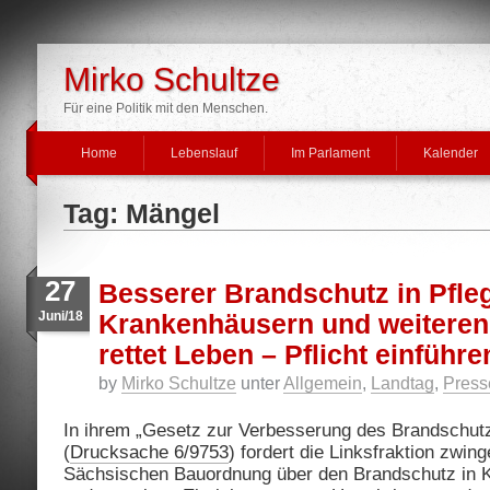
Mirko Schultze
Für eine Politik mit den Menschen.
Home
Lebenslauf
Im Parlament
Kalender
Tag: Mängel
27
Besserer Brandschutz in Pfle
Juni/18
Krankenhäusern und weitere
rettet Leben – Pflicht einführe
by
Mirko Schultze
unter
Allgemein
,
Landtag
,
Press
In ihrem „Gesetz zur Verbesserung des Brandschut
(
Drucksache 6/9753
) fordert die Linksfraktion zwin
Sächsischen Bauordnung über den Brandschutz in 