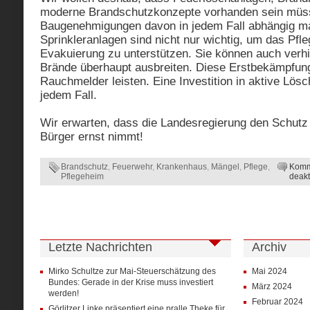
moderne Brandschutzkonzepte vorhanden sein müs
Baugenehmigungen davon in jedem Fall abhängig ma
Sprinkleranlagen sind nicht nur wichtig, um das Pfle
Evakuierung zu unterstützen. Sie können auch verhi
Brände überhaupt ausbreiten. Diese Erstbekämpfun
Rauchmelder leisten. Eine Investition in aktive Lösc
jedem Fall.
Wir erwarten, dass die Landesregierung den Schutz
Bürger ernst nimmt!
Brandschutz
,
Feuerwehr
,
Krankenhaus
,
Mängel
,
Pflege
,
Komm
Pflegeheim
deakt
Letzte Nachrichten
Archiv
Mirko Schultze zur Mai-Steuerschätzung des
Mai 2024
Bundes: Gerade in der Krise muss investiert
März 2024
werden!
Februar 2024
Görlitzer Linke präsentiert eine pralle Theke für