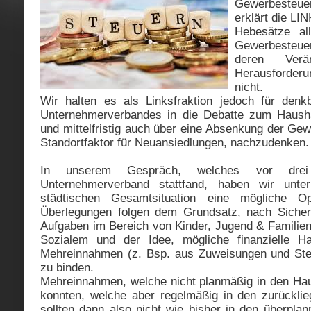
Gewerbesteuer
erklärt die LIN
Hebesätze al
Gewerbesteu
deren Verä
Herausforderu
nicht.
Wir halten es als Linksfraktion jedoch für denk
Unternehmerverbandes in die Debatte zum Haushal
und mittelfristig auch über eine Absenkung der Gew
Standortfaktor für Neuansiedlungen, nachzudenken.
In unserem Gespräch, welches vor dr
Unternehmerverband stattfand, haben wir unter
städtischen Gesamtsituation eine mögliche O
Überlegungen folgen dem Grundsatz, nach Sichers
Aufgaben im Bereich von Kinder, Jugend & Familien
Sozialem und der Idee, mögliche finanzielle H
Mehreinnahmen (z. Bsp. aus Zuweisungen und Steu
zu binden.
Mehreinnahmen, welche nicht planmäßig in den Hau
konnten, welche aber regelmäßig in den zurücklie
sollten dann also nicht wie bisher in den überpl