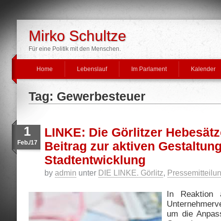
Mirko Schultze
Für eine Politik mit den Menschen.
Home
Lebenslauf
Im Parlament
Kalender
Tag: Gewerbesteuer
1
LINKE: Die Görlitzer Hebesätz
Feb./17
Beitrag zur aktiven Gestaltun
Stadtentwicklung
by
admin
unter
DIE LINKE. Görlitz
,
Pressemitteilu
In Reaktion 
Unternehmerve
um die Anpas