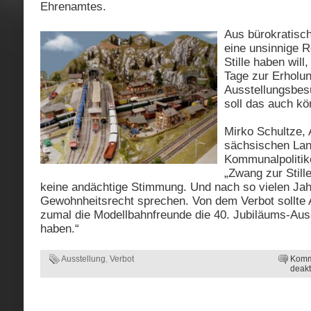
Ehrenamtes.
Aus bürokratisc
eine unsinnige R
Stille haben will
Tage zur Erholun
Ausstellungsbesu
soll das auch kö
Mirko Schultze,
sächsischen Lan
Kommunalpolitik
„Zwang zur Still
keine andächtige Stimmung. Und nach so vielen Ja
Gewohnheitsrecht sprechen. Von dem Verbot sollte
zumal die Modellbahnfreunde die 40. Jubiläums-Aus
haben.“
Ausstellung
,
Verbot
Komm
deakt