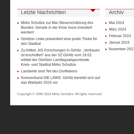
Letzte Nachrichten
Archiv
Mirko Schultze zur Mai-Steuerschätzung des
Mai 2024
Bundes: Gerade in der Krise muss investiert
März 2024
werden!
Februar 2024
Görlitzer Linke präsentiert eine pralle Theke für
Januar 2024
den Stadtrat
November 202
Zu Artikel „NS-Forschungen in Görlitz: „Vertrauen
ist erschüttert“ aus der SZ Görlitz vom 18.02.
erklärt der Görlitzer Landtagsabgeordnete,
Kreis- und Stadtrat Mirko Schultze:
Landwirte sind Teil des Dorflebens
Kreisverband DIE LINKE. Görlitz bereitet sich auf
das Wahljahr 2024 vor
Copyright © 1996-2024 Mirko Schultze. All rights reserved.