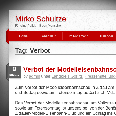
Mirko Schultze
Für eine Politik mit den Menschen.
Home
Lebenslauf
Im Parlament
Kalender
Tag: Verbot
9
Verbot der Modelleisenbahnsc
Nov./17
by
admin
unter
Landkreis Görlitz
,
Pressemitteilun
Zum Verbot der Modelleisenbahnschau in Zittau am 
und Bettag sowie am Totensonntag äußert sich MdL
Das Verbot der Modelleisenbahnschau am Volkstrau
sowie am Totensonntag ist unsensibel von der Beh
Zittauer-Modell-Eisenbahn-Club und ein Schlag ins 