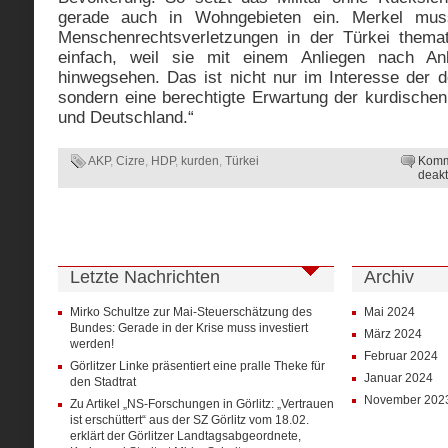
gerade auch in Wohngebieten ein. Merkel mus
Menschenrechtsverletzungen in der Türkei themat
einfach, weil sie mit einem Anliegen nach Ank
hinwegsehen. Das ist nicht nur im Interesse der d
sondern eine berechtigte Erwartung der kurdisch
und Deutschland.“
AKP
,
Cizre
,
HDP
,
kurden
,
Türkei
Komm
deakt
Letzte Nachrichten
Archiv
Mirko Schultze zur Mai-Steuerschätzung des
Mai 2024
Bundes: Gerade in der Krise muss investiert
März 2024
werden!
Februar 2024
Görlitzer Linke präsentiert eine pralle Theke für
Januar 2024
den Stadtrat
November 202
Zu Artikel „NS-Forschungen in Görlitz: „Vertrauen
ist erschüttert“ aus der SZ Görlitz vom 18.02.
erklärt der Görlitzer Landtagsabgeordnete,