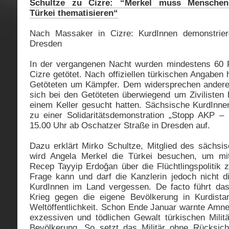
Schultze zu Cizre: “Merkel muss Menschenr
Türkei thematisieren“
Nach Massaker in Cizre: KurdInnen demonstrier
Dresden
In der vergangenen Nacht wurden mindestens 60 
Cizre getötet. Nach offiziellen türkischen Angaben 
Getöteten um Kämpfer. Dem widersprechen andere
sich bei den Getöteten überwiegend um Zivilisten h
einem Keller gesucht hatten. Sächsische KurdInnen
zu einer Solidaritätsdemonstration „Stopp ‪‎AKP‬ 
15.00 Uhr ab Oschatzer Straße in Dresden auf.
Dazu erklärt Mirko Schultze, Mitglied des sächsi
wird Angela Merkel die Türkei besuchen, um mi
Recep Tayyip Erdoğan über die Flüchtlingspolitik 
Frage kann und darf die Kanzlerin jedoch nicht di
KurdInnen im Land vergessen. De facto führt das 
Krieg gegen die eigene Bevölkerung in Kurdist
Weltöffentlichkeit. Schon Ende Januar warnte Amnes
exzessiven und tödlichen Gewalt türkischen Milit
Bevölkerung. So setzt das Militär ohne Rücksich