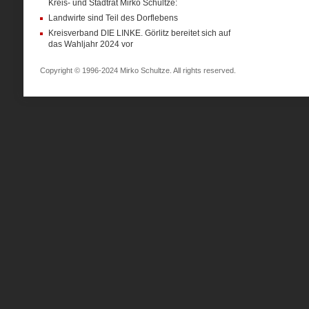
Kreis- und Stadtrat Mirko Schultze:
Landwirte sind Teil des Dorflebens
Kreisverband DIE LINKE. Görlitz bereitet sich auf
das Wahljahr 2024 vor
Copyright © 1996-2024 Mirko Schultze. All rights reserved.