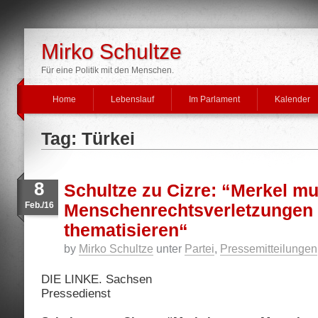
Mirko Schultze
Für eine Politik mit den Menschen.
Home
Lebenslauf
Im Parlament
Kalender
Tag: Türkei
8
Schultze zu Cizre: “Merkel m
Feb./16
Menschenrechtsverletzungen 
thematisieren“
by
Mirko Schultze
unter
Partei
,
Pressemitteilungen
DIE LINKE. Sachsen
Pressedienst