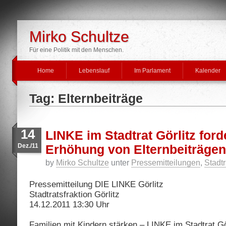
Mirko Schultze
Für eine Politik mit den Menschen.
Home
Lebenslauf
Im Parlament
Kalender
Tag: Elternbeiträge
14
LINKE im Stadtrat Görlitz ford
Dez./11
Erhöhung von Elternbeiträgen
by
Mirko Schultze
unter
Pressemitteilungen
,
Stadtr
Pressemitteilung DIE LINKE Görlitz
Stadtratsfraktion Görlitz
14.12.2011 13:30 Uhr
Familien mit Kindern stärken – LINKE im Stadtrat Gör