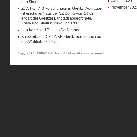
Januar 2024
den Stadtrat
November 202
Zu Artikel „NS-Forschungen in Görlitz: „Vertrauen
ist erschüttert“ aus der SZ Görlitz vom 18.02.
erklärt der Görlitzer Landtagsabgeordnete,
Kreis- und Stadtrat Mirko Schultze:
Landwirte sind Teil des Dorflebens
Kreisverband DIE LINKE. Görlitz bereitet sich auf
das Wahljahr 2024 vor
Copyright © 1996-2024 Mirko Schultze. All rights reserved.