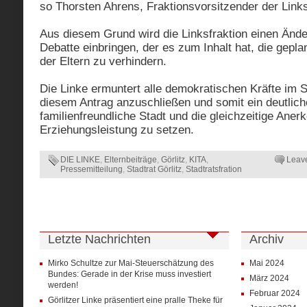
so Thorsten Ahrens, Fraktionsvorsitzender der Links
Aus diesem Grund wird die Linksfraktion einen Ände
Debatte einbringen, der es zum Inhalt hat, die gepla
der Eltern zu verhindern.
Die Linke ermuntert alle demokratischen Kräfte im St
diesem Antrag anzuschließen und somit ein deutlich
familienfreundliche Stadt und die gleichzeitige Aner
Erziehungsleistung zu setzen.
DIE LINKE
,
Elternbeiträge
,
Görlitz
,
KITA
,
Leav
Pressemitteilung
,
Stadtrat Görlitz
,
Stadtratsfration
Letzte Nachrichten
Archiv
Mirko Schultze zur Mai-Steuerschätzung des
Mai 2024
Bundes: Gerade in der Krise muss investiert
März 2024
werden!
Februar 2024
Görlitzer Linke präsentiert eine pralle Theke für