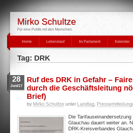
Mirko Schultze
Für eine Politik mit den Menschen.
Home
Lebenslauf
Im Parlament
Kalender
Tag: DRK
28
Ruf des DRK in Gefahr – Fair
Juni/17
durch die Geschäftsleitung nö
Brief)
by
Mirko Schultze
unter
Landtag
,
Pressemitteilung
Die Tarifauseinandersetzun
Glauchau dauert weiter an. Nu
DRK-Kreisverbandes Glaucha