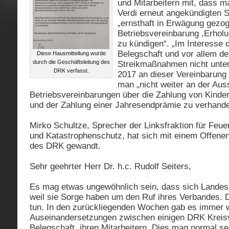
und Mitarbeitern mit, dass m
Verdi erneut angekündigten
„ernsthaft in Erwägung gezog
Betriebsvereinbarung ,Erholun
zu kündigen“. „Im Interesse
Belegschaft und vor allem der
Diese Hausmitteilung wurde
durch die Geschäftsleitung des
Streikmaßnahmen nicht unters
DRK verfasst.
2017 an dieser Vereinbarung 
man „nicht weiter an der Aus
Betriebsvereinbarungen über die Zahlung von Kind
und der Zahlung einer Jahresendprämie zu verhande
Mirko Schultze, Sprecher der Linksfraktion für Feu
und Katastrophenschutz, hat sich mit einem Offenen 
des DRK gewandt.
Sehr geehrter Herr Dr. h.c. Rudolf Seiters,
Es mag etwas ungewöhnlich sein, dass sich Landesp
weil sie Sorge haben um den Ruf ihres Verbandes. 
tun. In den zurückliegenden Wochen gab es immer 
Auseinandersetzungen zwischen einigen DRK Kreisv
Belegschaft, ihren Mitarbeitern. Dies mag normal sei