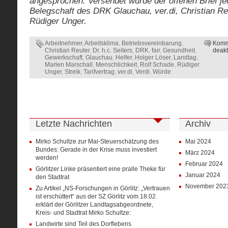
angesprochen. Versendet wurde der offenen Brief j
Belegschaft des DRK Glauchau, ver.di, Christian Re
Rüdiger Unger.
Arbeitnehmer
,
Arbeitsklima
,
Betriebsvereinbarung
,
Komm
Christian Reuter
,
Dr. h.c. Seiters
,
DRK
,
fair
,
Gesundheit
,
deakt
Gewerkschaft
,
Glauchau
,
Helfer
,
Holger Löser
,
Landtag
,
Marlen Marschall
,
Menschlichkeit
,
Rolf Schade
,
Rüdiger
Unger
,
Streik
,
Tarifvertrag
,
ver.di
,
Verdi
,
Würde
Letzte Nachrichten
Archiv
Mirko Schultze zur Mai-Steuerschätzung des
Mai 2024
Bundes: Gerade in der Krise muss investiert
März 2024
werden!
Februar 2024
Görlitzer Linke präsentiert eine pralle Theke für
Januar 2024
den Stadtrat
November 202
Zu Artikel „NS-Forschungen in Görlitz: „Vertrauen
ist erschüttert“ aus der SZ Görlitz vom 18.02.
erklärt der Görlitzer Landtagsabgeordnete,
Kreis- und Stadtrat Mirko Schultze:
Landwirte sind Teil des Dorflebens