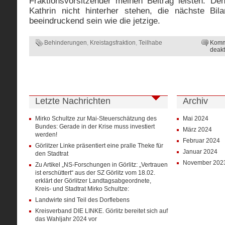
Fraktionsvorsitzender meinen Beitrag leisten. D
Kathrin nicht hinterher stehen, die nächste Bil
beeindruckend sein wie die jetzige.
Behinderungen
,
Kreistagsfraktion
,
Teilhabe
Komm
deakt
Letzte Nachrichten
Archiv
Mirko Schultze zur Mai-Steuerschätzung des
Mai 2024
Bundes: Gerade in der Krise muss investiert
März 2024
werden!
Februar 2024
Görlitzer Linke präsentiert eine pralle Theke für
Januar 2024
den Stadtrat
November 202
Zu Artikel „NS-Forschungen in Görlitz: „Vertrauen
ist erschüttert“ aus der SZ Görlitz vom 18.02.
erklärt der Görlitzer Landtagsabgeordnete,
Kreis- und Stadtrat Mirko Schultze:
Landwirte sind Teil des Dorflebens
Kreisverband DIE LINKE. Görlitz bereitet sich auf
das Wahljahr 2024 vor