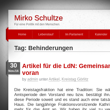
Mirko Schultze
Für eine Politik mit den Menschen.
Home
Lebenslauf
Im Parlament
Kalender
Tag: Behinderungen
30
Artikel für die LdN: Gemeinsa
Nov./16
voran
by
admin
unter
Artikel
,
Kreistag Görlitz
Die Kreistagsfraktion hat eine Tradition: Sie wä
Amtsperiode den Vorstand neu bzw. bestätigt ihn
diese Periode soweit und es stand auch eine tatsä
Haus. Die langjährige Fraktionsvorsitzende Kathr
mehr für das Amt an. Wir haben ihr viel zu ver