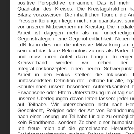
positive Perspektive einräumen. Das ist mehr a
Quadratur des Kreises. Die Kreistagsfraktion h
Bilanz vorzuweisen. Die inhaltlichen Touren, die A
Pressemitteilungen liegen nicht nur quantitativ, son
vor unseren Mitbewerbern im Kreistag. Die mediale
Arbeit ist dagegen mehr als nur unbefriedige
Gegenstrategien, eine Gegenöffentlichkeit. Neben I
LdN kann dies nur die intensive Mitwirkung am g
sein und das klare Bekenntnis zu uns als Partei. Di
und muss ihren Anteil dazu bringen. In enge
Kreisverband werden wir neben der F
Integrationskonzeptes einen neuen Schwerpunkt
Arbeit in den Fokus stellen: die Inklusion. D
umfassendsten Definition der Teilhabe für alle, eg
Schülerinnen unsere besondere Aufmerksamkeit b
Erwachsene oder Eltern Unterstützung im Alltag su
unseren Überlegungen davon leiten lassen: jeder u
auf Teilhabe. Wir unterscheiden nicht nach Her
Geschlecht, Religion oder der Art von Behinderun
nach einer Lösung um Teilhabe für alle zu ermöglich
kein Randthema, sondern Zeichen einer humanist
Ich freue mich auf die gemeinsame Herausfor