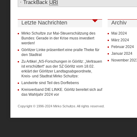
·
TrackBack
URI
Letzte Nachrichten
Archiv
Mirko Schultze zur Mai-Steuerschätzung des
Mai 2024
Bundes: Gerade in der Krise muss investiert
März 2024
werden!
Februar 2024
Görlitzer Linke präsentiert eine pralle Theke für
Januar 2024
den Stadtrat
November 202
Zu Artikel „NS-Forschungen in Görlitz: „Vertrauen
ist erschüttert“ aus der SZ Görlitz vom 18.02.
erklärt der Görlitzer Landtagsabgeordnete,
Kreis- und Stadtrat Mirko Schultze:
Landwirte sind Teil des Dorflebens
Kreisverband DIE LINKE. Görlitz bereitet sich auf
das Wahljahr 2024 vor
Copyright © 1996-2024 Mirko Schultze. All rights reserved.