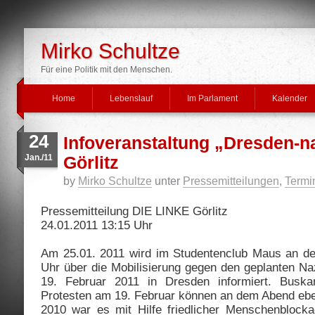
Mirko Schultze
Für eine Politik mit den Menschen.
Home
Lebenslauf
Im Parlament
Kalender
24
Infoveranstaltung „Dresden-na
Jan./11
Görlitz
by
Mirko Schultze
unter
Pressemitteilungen
,
Termi
Pressemitteilung DIE LINKE Görlitz
24.01.2011 13:15 Uhr
Am 25.01. 2011 wird im Studentenclub Maus an de
Uhr über die Mobilisierung gegen den geplanten N
19. Februar 2011 in Dresden informiert. Buska
Protesten am 19. Februar können an dem Abend ebe
2010 war es mit Hilfe friedlicher Menschenblock