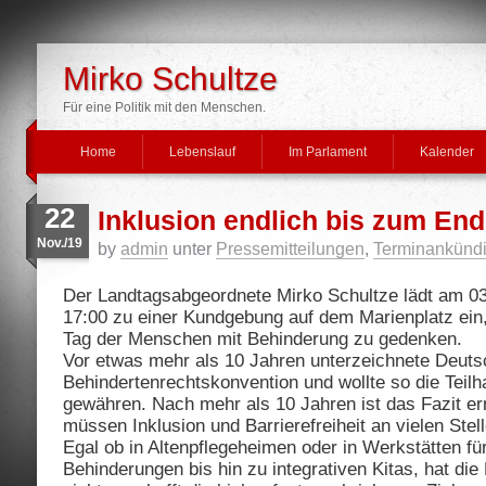
Mirko Schultze
Für eine Politik mit den Menschen.
Home
Lebenslauf
Im Parlament
Kalender
22
Inklusion endlich bis zum En
Nov./19
by
admin
unter
Pressemitteilungen
,
Terminankünd
Der Landtagsabgeordnete Mirko Schultze lädt am 
17:00 zu einer Kundgebung auf dem Marienplatz ein,
Tag der Menschen mit Behinderung zu gedenken.
Vor etwas mehr als 10 Jahren unterzeichnete Deuts
Behindertenrechtskonvention und wollte so die Teilh
gewähren. Nach mehr als 10 Jahren ist das Fazit er
müssen Inklusion und Barrierefreiheit an vielen Ste
Egal ob in Altenpflegeheimen oder in Werkstätten f
Behinderungen bis hin zu integrativen Kitas, hat di