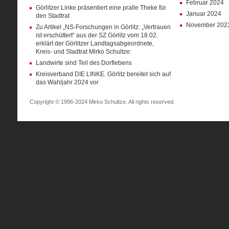
Februar 2024
Görlitzer Linke präsentiert eine pralle Theke für
Januar 2024
den Stadtrat
November 202
Zu Artikel „NS-Forschungen in Görlitz: „Vertrauen
ist erschüttert“ aus der SZ Görlitz vom 18.02.
erklärt der Görlitzer Landtagsabgeordnete,
Kreis- und Stadtrat Mirko Schultze:
Landwirte sind Teil des Dorflebens
Kreisverband DIE LINKE. Görlitz bereitet sich auf
das Wahljahr 2024 vor
Copyright © 1996-2024 Mirko Schultze. All rights reserved.