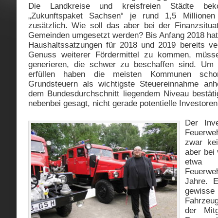
Die Landkreise und kreisfreien Städte b
„Zukunftspaket Sachsen“ je rund 1,5 Millione
zusätzlich. Wie soll das aber bei der Finanzsitua
Gemeinden umgesetzt werden? Bis Anfang 2018 hatt
Haushaltssatzungen für 2018 und 2019 bereits ve
Genuss weiterer Fördermittel zu kommen, müsse
generieren, die schwer zu beschaffen sind. Um i
erfüllen haben die meisten Kommunen sch
Grundsteuern als wichtigste Steuereinnahme anh
dem Bundesdurchschnitt liegendem Niveau bestäti
nebenbei gesagt, nicht gerade potentielle Investoren
Der Inve
Feuerwe
zwar kei
aber bei
etwa 
Feuerweh
Jahre. 
gewisse 
Fahrzeu
der Mitg