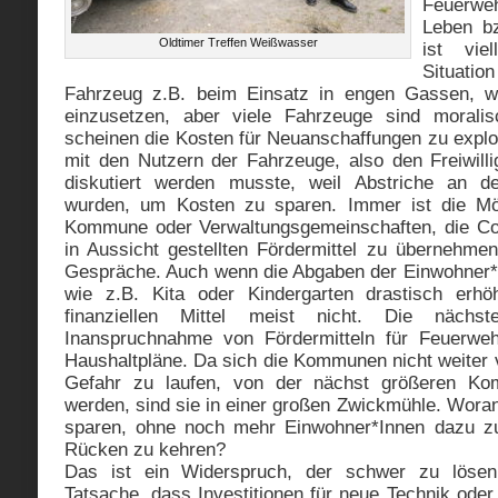
Feuerw
Leben bz
Oldtimer Treffen Weißwasser
ist vie
Situatio
Fahrzeug z.B. beim Einsatz in engen Gassen, wo
einzusetzen, aber viele Fahrzeuge sind moralis
scheinen die Kosten für Neuanschaffungen zu explod
mit den Nutzern der Fahrzeuge, also den Freiwill
diskutiert werden musste, weil Abstriche an d
wurden, um Kosten zu sparen. Immer ist die Mögl
Kommune oder Verwaltungsgemeinschaften, die Co-
in Aussicht gestellten Fördermittel zu übernehme
Gespräche. Auch wenn die Abgaben der Einwohner*I
wie z.B. Kita oder Kindergarten drastisch erhö
finanziellen Mittel meist nicht. Die nächst
Inanspruchnahme von Fördermitteln für Feuerwe
Haushaltpläne. Da sich die Kommunen nicht weiter 
Gefahr zu laufen, von der nächst größeren Ko
werden, sind sie in einer großen Zwickmühle. Wora
sparen, ohne noch mehr Einwohner*Innen dazu z
Rücken zu kehren?
Das ist ein Widerspruch, der schwer zu löse
Tatsache, dass Investitionen für neue Technik ode