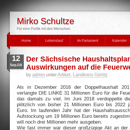
Mirko Schultze
Für eine Politik mit den Menschen.
Home
Lebenslauf
Im Parlament
Kalender
12
Der Sächsische Haushaltsplan
Sep./18
Auswirkungen auf die Feuerw
by
admin
unter
Artikel
,
Landkreis Görlitz
Als in Dezember 2016 der Doppelhaushalt 2017/
verlangte DIE LINKE 31 Millionen Euro für die F
das damals zu viel. Im Juni 2018 verdoppelte di
plötzlich von bisher 21 Millionen Euro bis 2022 j
Euro. Im laufenden Jahr hat der Haushaltsaussc
Aufstockung um 19 Millionen Euro bereits zugestim
will noch drei Millionen mehr ausgeben.
Wie fast immer war dieser großzügige Akt an der R