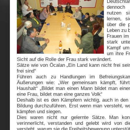
Deutsch
dennoch 
nutzen s
lernen, s
über die p
Leben zu b
Frauen im
stark unt
Kampf um 
um ihre Fr
Sicht auf die Rolle der Frau stark verändert.
Sätze wie von Öcalan „Ein Land kann nicht frei sei
frei sind“
Führen auch zu Handlungen im Befreiungska
Äußerungen wie: „Wer gemeinsam kämpft, führ
Haushalt“ „Bildet man einen Mann bildet man ein
eine Frau, bildet man eine ganzes Volk“
Deshalb ist es den Kämpfern wichtig, auch in den
Bildung durchzuführen. Erst wenn man versteht, 
kämpfen und siegen.
Dies waren nicht nur gelernte Sätze. Man kon
verinnerlicht, verstanden und gelebt wird von 
versteht, warum sie die Freiheitsbewegung unterstü