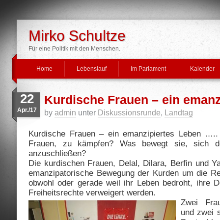
Mirko Schultze
Für eine Politik mit den Menschen.
Home
Lebenslauf
Im Parlament
Kalender
22
Kurdische Frauen – ein emanz
Apr./17
by
admin
unter
Diskussionsrunde
,
Landtag
Kurdische Frauen – ein emanzipiertes Leben ….
Frauen, zu kämpfen? Was bewegt sie, sich de
anzuschließen?
Die kurdischen Frauen, Delal, Dilara, Berfin und Y
emanzipatorische Bewegung der Kurden um die Re
obwohl oder gerade weil ihr Leben bedroht, ihre D
Freiheitsrechte verweigert werden.
Zwei Fra
und zwei s