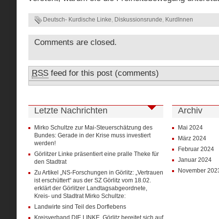
Deutsch- Kurdische Linke
,
Diskussionsrunde
,
KurdInnen
Comments are closed.
RSS
feed for this post (comments)
Letzte Nachrichten
Archiv
Mirko Schultze zur Mai-Steuerschätzung des
Mai 2024
Bundes: Gerade in der Krise muss investiert
März 2024
werden!
Februar 2024
Görlitzer Linke präsentiert eine pralle Theke für
Januar 2024
den Stadtrat
November 202
Zu Artikel „NS-Forschungen in Görlitz: „Vertrauen
ist erschüttert“ aus der SZ Görlitz vom 18.02.
erklärt der Görlitzer Landtagsabgeordnete,
Kreis- und Stadtrat Mirko Schultze:
Landwirte sind Teil des Dorflebens
Kreisverband DIE LINKE. Görlitz bereitet sich auf