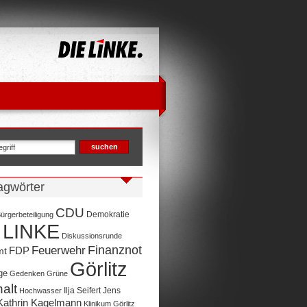
agwörter
CDU
Demokratie
ürgerbeteiligung
 LINKE
Diskussionsrunde
Finanznot
Feuerwehr
FDP
mt
Görlitz
ge
Gedenken
Grüne
alt
Ilja Seifert
Jens
Hochwasser
Kathrin Kagelmann
Klinikum Görlitz