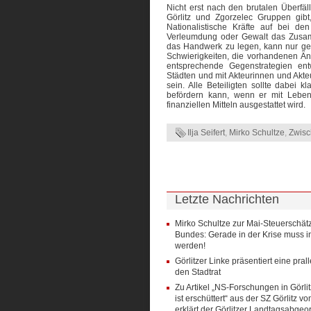
Nicht erst nach den brutalen Überfäll
Görlitz und Zgorzelec Gruppen gi
Nationalistische Kräfte auf bei d
Verleumdung oder Gewalt das Zusa
das Handwerk zu legen, kann nur ge
Schwierigkeiten, die vorhandenen Äng
entsprechende Gegenstrategien ent
Städten und mit Akteurinnen und Akteu
sein. Alle Beteiligten sollte dabei 
befördern kann, wenn er mit Leben
finanziellen Mitteln ausgestattet wird.
Ilja Seifert
,
Mirko Schultze
,
Zwisc
Letzte Nachrichten
Mirko Schultze zur Mai-Steuerschät
Bundes: Gerade in der Krise muss in
werden!
Görlitzer Linke präsentiert eine pral
den Stadtrat
Zu Artikel „NS-Forschungen in Görlit
ist erschüttert“ aus der SZ Görlitz v
erklärt der Görlitzer Landtagsabgeo