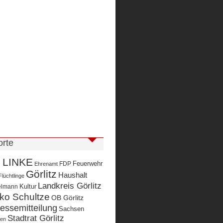
orte
 LINKE
Feuerwehr
FDP
Ehrenamt
Görlitz
Haushalt
Flüchtlinge
Landkreis Görlitz
Kultur
elmann
rko Schultze
OB Görlitz
essemitteilung
Sachsen
Stadtrat Görlitz
gen