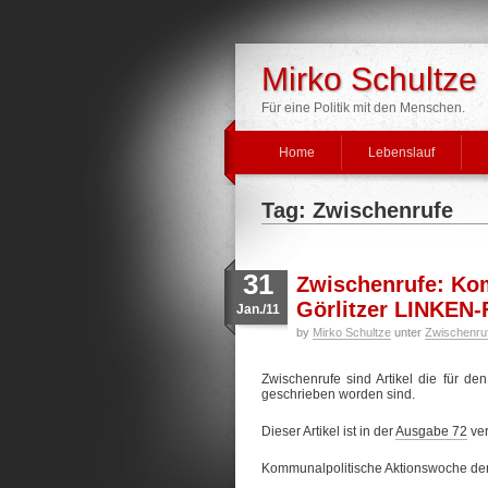
Mirko Schultze
Für eine Politik mit den Menschen.
Home
Lebenslauf
Tag: Zwischenrufe
31
Zwischenrufe: Ko
Görlitzer LINKEN-
Jan./11
by
Mirko Schultze
unter
Zwischenru
Zwischenrufe sind Artikel die für 
geschrieben worden sind.
Dieser Artikel ist in der
Ausgabe 72
ver
Kommunalpolitische Aktionswoche der