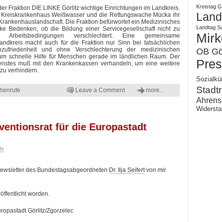
Kreistag Gö
r Fraktion DIE LINKE Görlitz wichtige Einrichtungen im Landkreis.
Landk
 Kreiskrankenhaus Weißwasser und die Rettungswache Mücka ihr
 Krankenhauslandschaft. Die Fraktion befürwortet ein Medizinisches
Landtag S
ke Bedenken, ob die Bildung einer Servicegesellschaft nicht zu
Mirk
Arbeitsbedingungen verschlechtert. Eine gemeinsame
ndkreis macht auch für die Fraktion nur Sinn bei tatsächlichen
enzufriedenheit und ohne Verschlechterung der medizinischen
OB Gör
um schnelle Hilfe für Menschen gerade im ländlichen Raum. Der
Pres
ienstes muß mit den Krankenkassen verhandeln, um eine weitere
zu verhindern.
Sozialkü
Stadtr
henrufe
Leave a Comment
more...
Ahrens
Widersta
ventionsrat für die Europastadt
fe
n Newsletter des Bundestagsabgeordneten
Dr. Ilja Seifert
von mir
öffentlicht worden.
uropastadt Görlitz/Zgorzelec