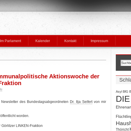
Im Parlament
Kalender
Kontakt
Impressum
mmunalpolitische Aktionswoche der
Schl
Fraktion
fe
Asyl
BfG
B
DIE
den Newsletter des Bundestagsabgeordneten
Dr. Ilja Seifert
von mir
Ehrena
öffentlicht worden.
Flüchtlin
Haush
 Görlitzer LINKEN-Fraktion
Thöricht