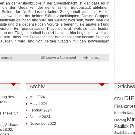
en an der Altstadtbrücke in der Silvesternacht ist klar, dass es in
bt, die den Gedanken der gemeinsamen Europastadt ablehnen.
en Seiten der Neiße lassen keine Gelegenheit aus, mit Hetze,
mmenwachsen der beiden Städte zubekämpfen. Diesen Gruppen
meinsam gelingen und wird nur wirkungsvoll sein, wenn man die
ste und die gegenseitigen Vorurteile benennt, sie analysiert und
wickelt. Ein gemeinsamer Präventionsrat, welcher aus beiden
ren der Zivilgesellschaft besetzt ist, kann hier begleitend wirksam
klar sein, dass der Präventionsrat nur dann gemeinsame Projekte
ausgefüllt wird, und von beiden Städten mit den notwendigen
henrufe
Leave a Comment
more...
Archiv
Stichw
DIE
zung des
Mai 2024
CDU
vestiert
März 2024
Finanznot
Februar 2024
Kathrin Kag
le Theke für
Januar 2024
Mi
Landtag
November 2023
z: „Vertrauen
Pr
Paulick
om 18.02.
Sozialkürzun
rdnete,