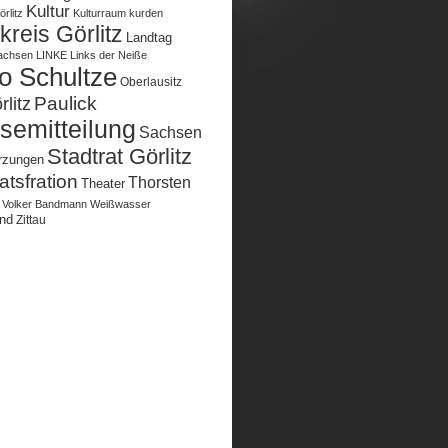
Kultur
rlitz
Kulturraum
kurden
reis Görlitz
Landtag
achsen
LINKE
Links der Neiße
o Schultze
Oberlausitz
Paulick
litz
semitteilung
Sachsen
Stadtrat Görlitz
rzungen
atsfration
Thorsten
Theater
Volker Bandmann
Weißwasser
nd
Zittau