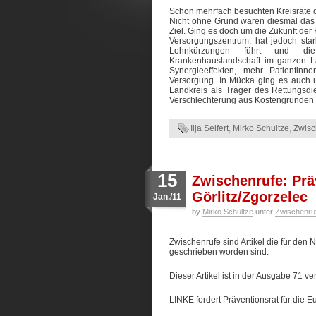
Schon mehrfach besuchten Kreisräte de
Nicht ohne Grund waren diesmal das
Ziel. Ging es doch um die Zukunft der
Versorgungszentrum, hat jedoch star
Lohnkürzungen führt und die 
Krankenhauslandschaft im ganzen La
Synergieeffekten, mehr Patientinn
Versorgung. In Mücka ging es auch 
Landkreis als Träger des Rettungsd
Verschlechterung aus Kostengründen 
Ilja Seifert
,
Mirko Schultze
,
Zwisc
15
Zwischenrufe: Prä
Görlitz/Zgorzelec
Jan./11
by
Mirko Schultze
unter
Zwischenru
Zwischenrufe sind Artikel die für de
geschrieben worden sind.
Dieser Artikel ist in der
Ausgabe 71
ver
LINKE fordert Präventionsrat für die E